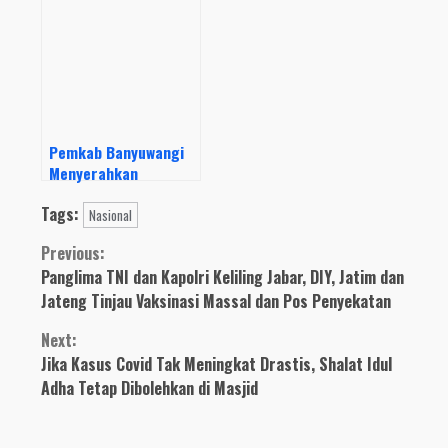
Sidak Pusat
Yustisi Di Masa PPKM
Keramaian
Darurat
Pemkab Banyuwangi
Menyerahkan
Sertifikat Tanah Aset
Tags:
TNI AD, Di Pendopo
Nasional
Shaba Swagatta
Continue
Previous:
Blambangan
Panglima TNI dan Kapolri Keliling Jabar, DIY, Jatim dan
Reading
Jateng Tinjau Vaksinasi Massal dan Pos Penyekatan
Next:
Jika Kasus Covid Tak Meningkat Drastis, Shalat Idul
Adha Tetap Dibolehkan di Masjid