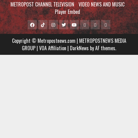
METROPOST CHANNEL TELEVISION
VIDEO NEWS AND MUSIC
Player Embed
Facebook
Tiktok
Instagram
Twitter
Youtube
MCTV
VIDEO
Player
Metropostnews
NEWS
Embed
Copyright © Metropostnews.com | METROPOSTNEWS MEDIA
Media
AND
GROUP | VOA Affiliation
|
DarkNews
by AF themes.
Group
MUSIC