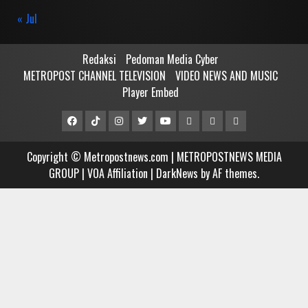
« Jul
Redaksi
Pedoman Media Cyber
METROPOST CHANNEL TELEVISION
VIDEO NEWS AND MUSIC
Player Embed
Facebook
Tiktok
Instagram
Twitter
Youtube
MCTV
VIDEO
Player
Metropostnews
NEWS
Embed
Copyright © Metropostnews.com | METROPOSTNEWS MEDIA
Media
AND
GROUP | VOA Affiliation
|
DarkNews
by AF themes.
Group
MUSIC