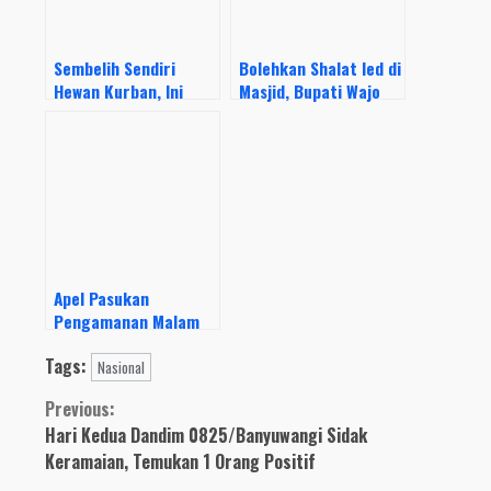
Sembelih Sendiri
Bolehkan Shalat Ied di
Hewan Kurban, Ini
Masjid, Bupati Wajo
Harapan Bupati Wajo
Imbau Tetap Patuhi
di Momen Idul Adha
Protokol Kesehatan
2021
Apel Pasukan
Pengamanan Malam
Takbiran Dipimpin
Tags:
Langsung Bupati Wajo
Nasional
Continue
Previous:
Hari Kedua Dandim 0825/Banyuwangi Sidak
Reading
Keramaian, Temukan 1 Orang Positif