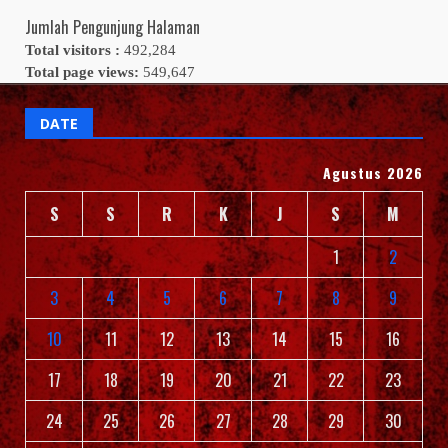
Jumlah Pengunjung Halaman
Total visitors :
492,284
Total page views:
549,647
DATE
Agustus 2026
S
S
R
K
J
S
M
1
2
3
4
5
6
7
8
9
10
11
12
13
14
15
16
17
18
19
20
21
22
23
24
25
26
27
28
29
30