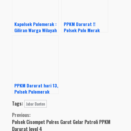
Kapolsek Pulomerak :
PPKM Darurat !!
Giliran Warga Wilayah
Polsek Pulo Merak
Bukit Cipala Dapat
Bagikan Puluhan
Bansos
Sembako Kepada
Warga
PPKM Darurat hari 13,
Polsek Pulomerak
Terus Patroli
Tags:
Sosialisasi ke Pelosok
Jabar Banten
Continue
Previous:
Polsek Cisompet Polres Garut Gelar Patroli PPKM
Reading
Darurat level 4