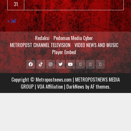
31
« Jul
Redaksi
Pedoman Media Cyber
METROPOST CHANNEL TELEVISION
VIDEO NEWS AND MUSIC
Player Embed
Facebook
Tiktok
Instagram
Twitter
Youtube
MCTV
VIDEO
Player
Metropostnews
NEWS
Embed
Copyright © Metropostnews.com | METROPOSTNEWS MEDIA
Media
AND
GROUP | VOA Affiliation
|
DarkNews
by AF themes.
Group
MUSIC