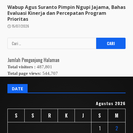
Wabup Agus Suranto Pimpin Ngupi Jajama, Bahas
Evaluasi Kinerja dan Percepatan Program
Prioritas
15/07/2026
Cari
untuk:
Jumlah Pengunjung Halaman
Total visitors :
487,801
Total page views:
544,707
DATE
Agustus 2026
S
S
R
K
J
S
M
1
2