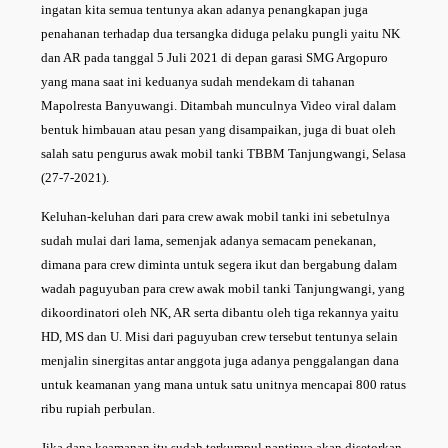
ingatan kita semua tentunya akan adanya penangkapan juga
penahanan terhadap dua tersangka diduga pelaku pungli yaitu NK
dan AR pada tanggal 5 Juli 2021 di depan garasi SMG Argopuro
yang mana saat ini keduanya sudah mendekam di tahanan
Mapolresta Banyuwangi. Ditambah munculnya Video viral dalam
bentuk himbauan atau pesan yang disampaikan, juga di buat oleh
salah satu pengurus awak mobil tanki TBBM Tanjungwangi, Selasa
(27-7-2021).
Keluhan-keluhan dari para crew awak mobil tanki ini sebetulnya
sudah mulai dari lama, semenjak adanya semacam penekanan,
dimana para crew diminta untuk segera ikut dan bergabung dalam
wadah paguyuban para crew awak mobil tanki Tanjungwangi, yang
dikoordinatori oleh NK, AR serta dibantu oleh tiga rekannya yaitu
HD, MS dan U. Misi dari paguyuban crew tersebut tentunya selain
menjalin sinergitas antar anggota juga adanya penggalangan dana
untuk keamanan yang mana untuk satu unitnya mencapai 800 ratus
ribu rupiah perbulan.
Jika dana keamanan itu sudah terkumpul nantinya akan disetorkan