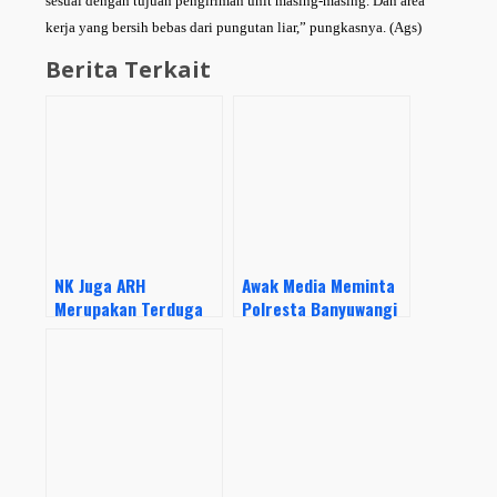
sesuai dengan tujuan pengiriman unit masing-masing. Dan area
kerja yang bersih bebas dari pungutan liar,” pungkasnya. (Ags)
Berita Terkait
NK Juga ARH
Awak Media Meminta
Merupakan Terduga
Polresta Banyuwangi
Koordinator Pungli
Segera Tuntaskan
Diamankan Polisi,
Kasus 2 Tersangka
Pengurus PT
Pungli
Berusaha Menutup
Kasusnya