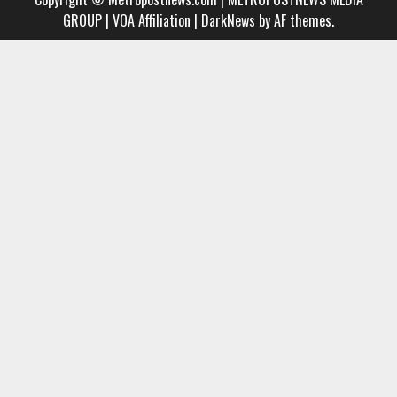
Media
AND
GROUP | VOA Affiliation
|
DarkNews
by AF themes.
Group
MUSIC