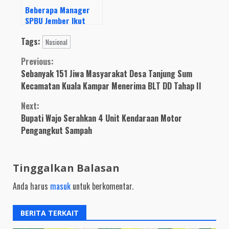
Beberapa Manager
SPBU Jember Ikut
Senang Dengan
Tags:
Tertangkapnya NK
Nasional
dan AR Si Tukang
Continue
Previous:
Palak
Sebanyak 151 Jiwa Masyarakat Desa Tanjung Sum
Reading
Kecamatan Kuala Kampar Menerima BLT DD Tahap II
Next:
Bupati Wajo Serahkan 4 Unit Kendaraan Motor
Pengangkut Sampah
Tinggalkan Balasan
Anda harus
masuk
untuk berkomentar.
BERITA TERKAIT