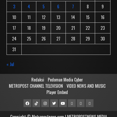
3
4
5
6
7
8
9
10
11
12
13
14
15
16
17
18
19
20
21
22
23
24
25
26
27
28
29
30
31
« Jul
Redaksi
Pedoman Media Cyber
METROPOST CHANNEL TELEVISION
VIDEO NEWS AND MUSIC
Player Embed
Facebook
Tiktok
Instagram
Twitter
Youtube
MCTV
VIDEO
Player
Metropostnews
NEWS
Embed
Copyright © Metropostnews.com | METROPOSTNEWS MEDIA