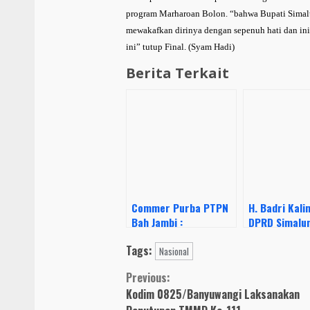
program Marharoan Bolon. “bahwa Bupati Sim
mewakafkan dirinya dengan sepenuh hati dan ini
ini” tutup Final. (Syam Hadi)
Berita Terkait
Commer Purba PTPN
H. Badri Kali
Bah Jambi :
DPRD Simalun
Pemberhentian Dan
Penentuan K
Tags:
Pengusulan Pekerja
Covid-19 Har
Nasional
Wewenang Direksi
Dilakukan Sw
Continue
Previous:
PTPN IV
Kodim 0825/Banyuwangi Laksanakan
Reading