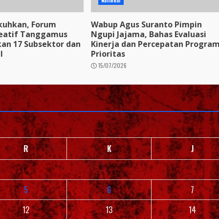
Nasional
kuhkan, Forum
Wabup Agus Suranto Pimpin
eatif Tanggamus
Ngupi Jajama, Bahas Evaluasi
kan 17 Subsektor dan
Kinerja dan Percepatan Progra
l
Prioritas
15/07/2026
R
K
J
5
6
7
12
13
14