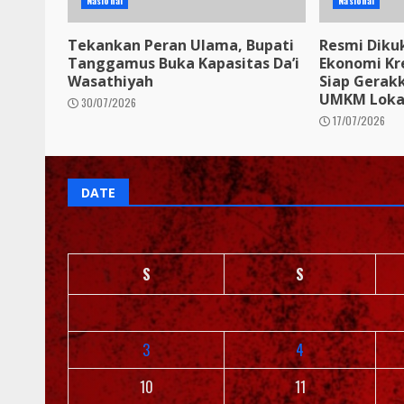
Nasional
Nasional
Tekankan Peran Ulama, Bupati
Resmi Diku
Tanggamus Buka Kapasitas Da’i
Ekonomi Kr
Wasathiyah
Siap Gerak
UMKM Loka
30/07/2026
17/07/2026
DATE
S
S
3
4
10
11