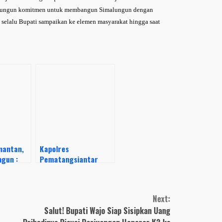
alungun komitmen untuk membangun Simalungun dengan
 selalu Bupati sampaikan ke elemen masyarakat hingga saat
mantan,
Kapolres
gun :
Pematangsiantar
orban
Menghadiri Undangan
us
Kunjungan Kerja
ab Tes
Danrem 022/PT ke
Next:
Kodim
Salut! Bupati Wajo Siap Sisipkan Uang
0207/Simalungun