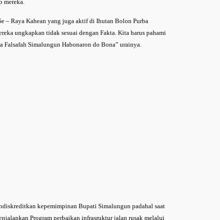
p mereka.
e – Raya Kahean yang juga aktif di Ihutan Bolon Purba
eka ungkapkan tidak sesuai dengan Fakta. Kita harus pahami
ana Falsafah Simalungun Habonaron do Bona” urainya.
diskreditkan kepemimpinan Bupati Simalungun padahal saat
njalankan Program perbaikan infrasruktur jalan rusak melalui