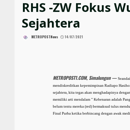
RHS -ZW Fokus W
Sejahtera
METROPOSTNews
14/07/2021
METROPOST1.COM, Simalungun —
Seandai
mendiskreditkan kepemimpinan Radiapo Hasiho
sejahtera, kita tegas akan menghadapinya de
memiliki arti mendalam ” Kebenaran adalah Pan
belum tentu mereka (red) bermaksud tulus mend
Final Purba ketika berbincang dengan awak med