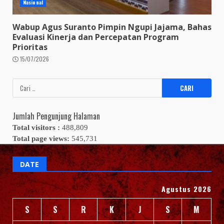
Nasional
Wabup Agus Suranto Pimpin Ngupi Jajama, Bahas
Evaluasi Kinerja dan Percepatan Program
Prioritas
15/07/2026
Cari
untuk:
Jumlah Pengunjung Halaman
Total visitors :
488,809
Total page views:
545,731
DATE
Agustus 2026
S
S
R
K
J
S
M