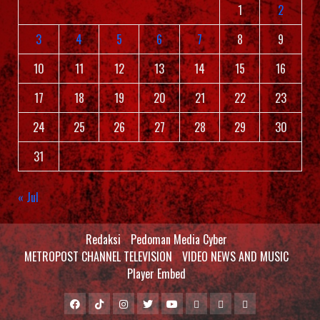
1
2
3
4
5
6
7
8
9
10
11
12
13
14
15
16
17
18
19
20
21
22
23
24
25
26
27
28
29
30
31
« Jul
Redaksi
Pedoman Media Cyber
METROPOST CHANNEL TELEVISION
VIDEO NEWS AND MUSIC
Player Embed
Facebook
Tiktok
Instagram
Twitter
Youtube
MCTV
VIDEO
Player