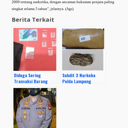
2009 tentang narkotika, dengan ancaman hukuman penjara paling
singkat selama 5 tahun”, jelasnya. (Ags)
Berita Terkait
Diduga Sering
Subdit 3 Narkoba
Transaksi Barang
Polda Lampung
Haram, Seorang Pria
Ungkap Kelompok
Diamankan Polsek
Pengedar Ganja
Kota Agung
Jaringan Aceh