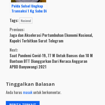
Polda Sulsel Ungkap
Transaksi 1 Kg Sabu Di
Gowa, Bermodus Salah
Tags:
Alamat Dan Titip
Nasional
Paket Di Pos Security
Continue
Previous:
Jaga dan Akselerasi Pertumbuhan Ekonomi Nasional,
Reading
Kapolri Terbitkan Surat Telegram
Next:
Saat Pandemi Covid-19, 77 M Untuk Bansos dan 10 M
Bantuan BTT Dianggarkan Dari Neraca Anggaran
APBD Banyuwangi 2021
Tinggalkan Balasan
Anda harus
masuk
untuk berkomentar.
BERITA TERKAIT