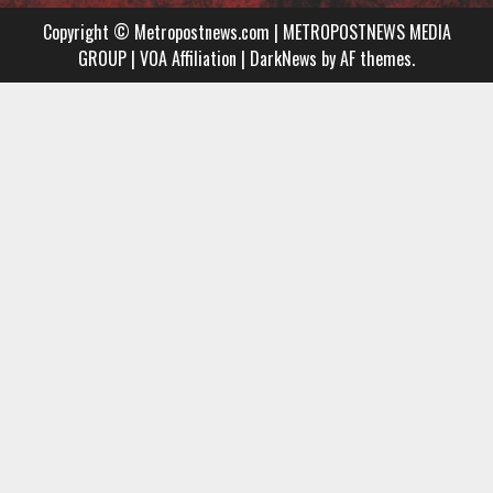
Metropostnews
NEWS
Embed
Copyright © Metropostnews.com | METROPOSTNEWS MEDIA
Media
AND
GROUP | VOA Affiliation
|
DarkNews
by AF themes.
Group
MUSIC