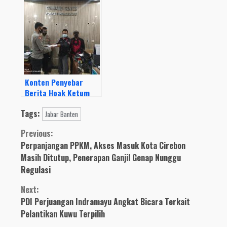
Kadiskoperindag
Pekerjaan Proyeknya
Angkat Bicara
Konten Penyebar
Berita Hoak Ketum
Megawati
Tags:
Soekarnoputri
Jabar Banten
Dilaporkan
Continue
Previous:
Perpanjangan PPKM, Akses Masuk Kota Cirebon
Reading
Masih Ditutup, Penerapan Ganjil Genap Nunggu
Regulasi
Next:
PDI Perjuangan Indramayu Angkat Bicara Terkait
Pelantikan Kuwu Terpilih