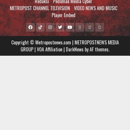
Redaksi
Pedoman Media Cyber
METROPOST CHANNEL TELEVISION
VIDEO NEWS AND MUSIC
Player Embed
Facebook
Tiktok
Instagram
Twitter
Youtube
MCTV
VIDEO
Player
Metropostnews
NEWS
Embed
Copyright © Metropostnews.com | METROPOSTNEWS MEDIA
Media
AND
GROUP | VOA Affiliation
|
DarkNews
by AF themes.
Group
MUSIC