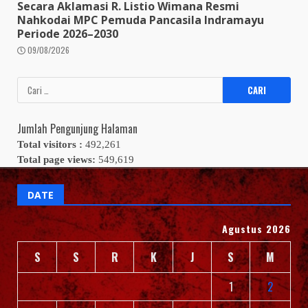
Secara Aklamasi R. Listio Wimana Resmi
Nahkodai MPC Pemuda Pancasila Indramayu
Periode 2026–2030
09/08/2026
Cari
untuk:
Jumlah Pengunjung Halaman
Total visitors :
492,261
Total page views:
549,619
DATE
Agustus 2026
S
S
R
K
J
S
M
1
2