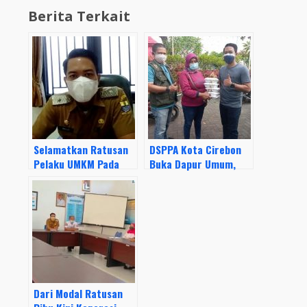
Berita Terkait
Selamatkan Ratusan
DSPPA Kota Cirebon
Pelaku UMKM Pada
Buka Dapur Umum,
Masa PPKM Darurat,
Lurah Kesenden :
Lurah Kesenden
Kami Pastikan
Luncurkan Program
Distribusi Diterima
“Dapur Ngebul”
Warga Isoman
Dari Modal Ratusan