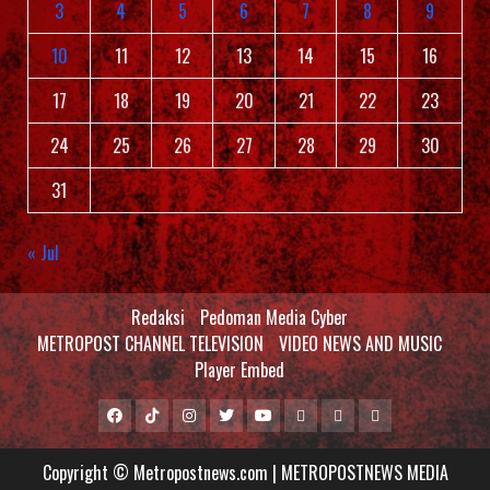
3
4
5
6
7
8
9
10
11
12
13
14
15
16
17
18
19
20
21
22
23
24
25
26
27
28
29
30
31
« Jul
Redaksi
Pedoman Media Cyber
METROPOST CHANNEL TELEVISION
VIDEO NEWS AND MUSIC
Player Embed
Facebook
Tiktok
Instagram
Twitter
Youtube
MCTV
VIDEO
Player
Metropostnews
NEWS
Embed
Copyright © Metropostnews.com | METROPOSTNEWS MEDIA
Media
AND