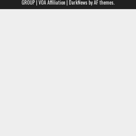
GROUP | VOA Affiliation
|
DarkNews
by AF themes.
Group
MUSIC