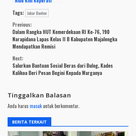
Ribu Kini Koperasi
Warga Bangkit
Tags:
Bukukan Milyaran,
Jabar Banten
Lurah Kesenden :
Continue
Previous:
Salut, Mampu
Dalam Rangka HUT Kemerdekaan RI Ke-76, 190
Bebaskan Warga dari
Reading
Jeratan Rentenir
Narapidana Lapas Kelas II B Kabupaten Majalengka
Mendapatkan Remisi
Next:
Salurkan Bantuan Sosial Beras dari Bulog, Kades
Kalikoa Beri Pesan Begini Kepada Warganya
Tinggalkan Balasan
Anda harus
masuk
untuk berkomentar.
BERITA TERKAIT