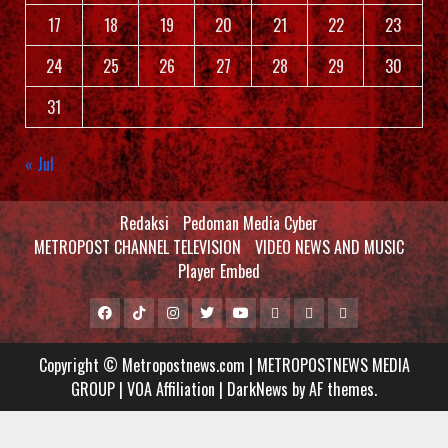
17
18
19
20
21
22
23
24
25
26
27
28
29
30
31
« Jul
Redaksi
Pedoman Media Cyber
METROPOST CHANNEL TELEVISION
VIDEO NEWS AND MUSIC
Player Embed
Facebook
Tiktok
Instagram
Twitter
Youtube
MCTV
VIDEO
Player
Metropostnews
NEWS
Embed
Copyright © Metropostnews.com | METROPOSTNEWS MEDIA
Media
AND
GROUP | VOA Affiliation
|
DarkNews
by AF themes.
Group
MUSIC