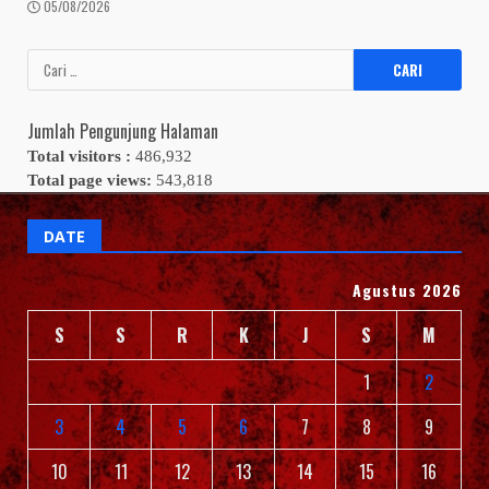
05/08/2026
Cari
untuk:
Jumlah Pengunjung Halaman
Total visitors :
486,932
Total page views:
543,818
DATE
Agustus 2026
S
S
R
K
J
S
M
1
2
3
4
5
6
7
8
9
10
11
12
13
14
15
16