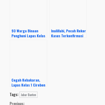
93 Warga Binaan
Inalillahi, Pecah Rekor
Penghuni Lapas Kelas
Kasus Terkonfirmasi
II B Majalengka
positif Covid-19 di
Terpapar Covid-19
Majalengka Pada Hari
Kamis Kemarin
Cegah Kebakaran,
Lapas Kelas 1 Cirebon
Lakukan Deteksi Dini
Tags:
Jabar Banten
Previous: