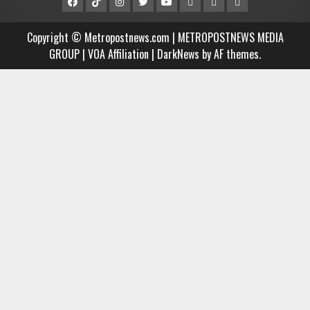
Facebook
Tiktok
Instagram
Twitter
Youtube
MCTV
VIDEO
Player
Metropostnews
NEWS
Embed
Copyright © Metropostnews.com | METROPOSTNEWS MEDIA
Media
AND
GROUP | VOA Affiliation
|
DarkNews
by AF themes.
Group
MUSIC