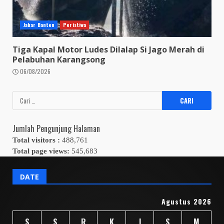
Jabar Banten
Peristiwa
Tiga Kapal Motor Ludes Dilalap Si Jago Merah di
Pelabuhan Karangsong
06/08/2026
Cari
untuk:
Jumlah Pengunjung Halaman
Total visitors :
488,761
Total page views:
545,683
DATE
Agustus 2026
S
S
R
K
J
S
M