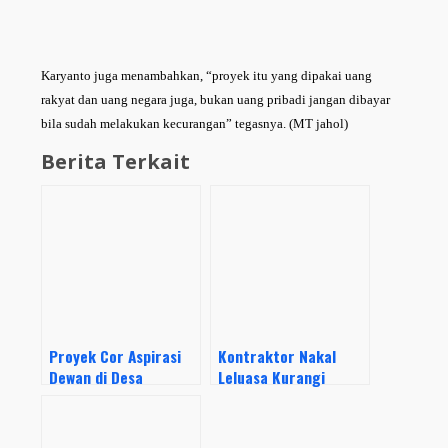
Karyanto juga menambahkan, “proyek itu yang dipakai uang
rakyat dan uang negara juga, bukan uang pribadi jangan dibayar
bila sudah melakukan kecurangan” tegasnya. (MT jahol)
Berita Terkait
Proyek Cor Aspirasi
Kontraktor Nakal
Dewan di Desa
Leluasa Kurangi
Jatisawit Diduga Jadi
Volume Di Proyek Cor
Lahan Korupsi
Beton di Desa
Dermayu