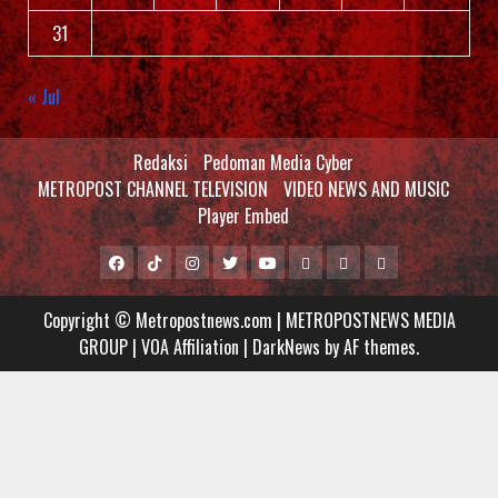
31
« Jul
Redaksi
Pedoman Media Cyber
METROPOST CHANNEL TELEVISION
VIDEO NEWS AND MUSIC
Player Embed
Facebook
Tiktok
Instagram
Twitter
Youtube
MCTV
VIDEO
Player
Metropostnews
NEWS
Embed
Copyright © Metropostnews.com | METROPOSTNEWS MEDIA
Media
AND
GROUP | VOA Affiliation
|
DarkNews
by AF themes.
Group
MUSIC