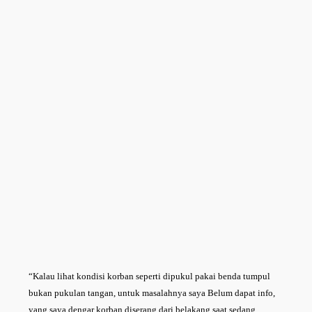
“Kalau lihat kondisi korban seperti dipukul pakai benda tumpul
bukan pukulan tangan, untuk masalahnya saya Belum dapat info,
yang saya dengar korban diserang dari belakang saat sedang