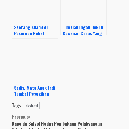
Seorang Suami di
Tim Gabungan Bekuk
Pasuruan Nekat
Kawanan Curas Yang
Bunuh Istrinya,
Rampok Uang Rp 775
Berawal dari
Juta di Mesin ATM di
Pertengkaran Mulut
Rohul
Sadis, Mata Anak Jadi
Tumbal Pesugihan
Orangtuanya
Tags:
Nasional
Continue
Previous:
Kapolda Sulsel Hadiri Pembukaan Pelaksanaan