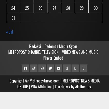
24
25
26
27
28
29
30
31
« Jul
Redaksi
Pedoman Media Cyber
METROPOST CHANNEL TELEVISION
VIDEO NEWS AND MUSIC
Player Embed
Facebook
Tiktok
Instagram
Twitter
Youtube
MCTV
VIDEO
Player
Metropostnews
NEWS
Embed
Copyright © Metropostnews.com | METROPOSTNEWS MEDIA
Media
AND
GROUP | VOA Affiliation
|
DarkNews
by AF themes.
Group
MUSIC