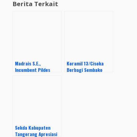
Berita Terkait
Madrais S.E.,
Koramil 13/Cisoka
Incumbent Pildes
Berbagi Sembako
Pasanggrahan Masih
Kepada Ojek Online
Dipercaya STF
Muhammadiyah
Bagikan Sembako
Sekda Kabupaten
Tangerang Apresiasi