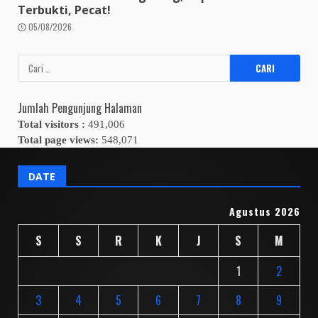
Terbukti, Pecat!
05/08/2026
Cari
untuk:
Jumlah Pengunjung Halaman
Total visitors :
491,006
Total page views:
548,071
DATE
Agustus 2026
S
S
R
K
J
S
M
1
2
3
4
5
6
7
8
9