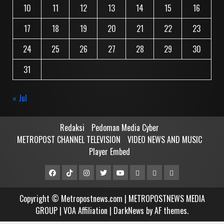
10
11
12
13
14
15
16
17
18
19
20
21
22
23
24
25
26
27
28
29
30
31
« Jul
Redaksi
Pedoman Media Cyber
METROPOST CHANNEL TELEVISION
VIDEO NEWS AND MUSIC
Player Embed
Facebook
Tiktok
Instagram
Twitter
Youtube
MCTV
VIDEO
Player
Metropostnews
NEWS
Embed
Copyright © Metropostnews.com | METROPOSTNEWS MEDIA
Media
AND
GROUP | VOA Affiliation
|
DarkNews
by AF themes.
Group
MUSIC