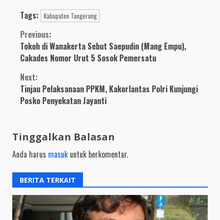
Yayasan Budi Mulia
Tags:
Mencegah
Kabupaten Tangerang
Penyebaran COVID-19
Continue
Previous:
Tokoh di Wanakerta Sebut Saepudin (Mang Empu),
Reading
Cakades Nomor Urut 5 Sosok Pemersatu
Next:
Tinjau Pelaksanaan PPKM, Kakorlantas Polri Kunjungi
Posko Penyekatan Jayanti
Tinggalkan Balasan
Anda harus
masuk
untuk berkomentar.
BERITA TERKAIT