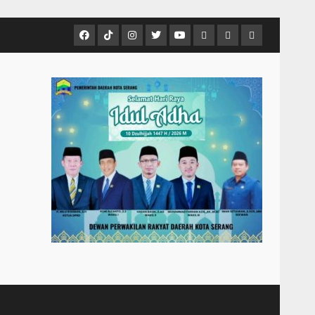
Facebook
Tiktok
Instagram
Twitter
Youtube
MCTV
VIDEO
Player
Metropostnews
NEWS
Embed
Media
AND
Group
MUSIC