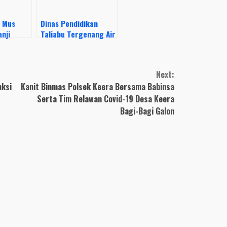
g Mus
Dinas Pendidikan
nji
Taliabu Tergenang Air
antor
antor
 Tahun
Next:
nksi
Kanit Binmas Polsek Keera Bersama Babinsa
Serta Tim Relawan Covid-19 Desa Keera
Bagi-Bagi Galon