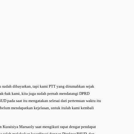
itu sudah dibayarkan, tapi kami PTT yang dirumahkan sejak
ak-hak kami, kita juga sudah pernah mendatangi DPRD
D pada saat itu mengatakan selesai dari pertemuan waktu itu
i belum mendapatkan kejelasan, untuk itulah kami kembali
n Kuraisiya Marsaoly saat mengikuti rapat dengar pendapat
 telah melakukan koordinasi dengan Direktur RSUD, dan