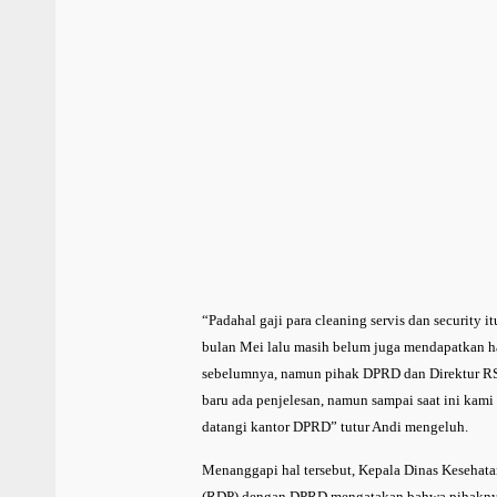
“Padahal gaji para cleaning servis dan security 
bulan Mei lalu masih belum juga mendapatkan h
sebelumnya, namun pihak DPRD dan Direktur RSU
baru ada penjelesan, namun sampai saat ini kam
datangi kantor DPRD” tutur Andi mengeluh.
Menanggapi hal tersebut, Kepala Dinas Kesehata
(RDP) dengan DPRD mengatakan bahwa pihaknya