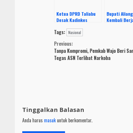
Ketua DPRD Taliabu
Bupati Alian
Desak Kadinkes
Kembali Berja
Segera Selesaikan
Tuntaskan K
Tags:
Hak-hak PTT RSUD
Bupati dan K
Nasional
DPRD Taliabu
Continue
Previous:
Ini
Tanpa Kompromi, Pemkab Wajo Beri Sa
Reading
Tegas ASN Terlibat Narkoba
Tinggalkan Balasan
Anda harus
masuk
untuk berkomentar.