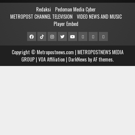
Redaksi
Pedoman Media Cyber
METROPOST CHANNEL TELEVISION
VIDEO NEWS AND MUSIC
Player Embed
Facebook
Tiktok
Instagram
Twitter
Youtube
MCTV
VIDEO
Player
Metropostnews
NEWS
Embed
Copyright © Metropostnews.com | METROPOSTNEWS MEDIA
Media
AND
GROUP | VOA Affiliation
|
DarkNews
by AF themes.
Group
MUSIC