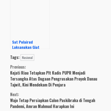
Melaksanakan
Mengadakan Giat di
Kegiatan Pengibaran
Warung Pesisir Pantai
Bendera Merah Putih
Blimbingsari
dan Pembagian
Masker
Sat Polairud
Laksanakan Giat
Sambang Masyarakat
Tags:
Nelayan Muncar
Nasional
Continue
Previous:
Kejati Riau Tetapkan Plt Kadis PUPR Menjadi
Reading
Tersangka Atas Dugaan Pengrusakan Proyek Danau
Tajwit, Kini Mendekam Di Penjara
Next:
Wajo Tetap Persiapkan Calon Paskibraka di Tengah
Pandemi, Amran Mahmud Harapkan Ini