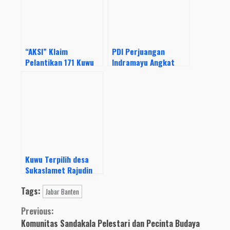
“AKSI” Klaim
PDI Perjuangan
Pelantikan 171 Kuwu
Indramayu Angkat
Terpilih 11 – 12
Bicara Terkait
Agustus 2021
Pelantikan Kuwu
Terpilih
Kuwu Terpilih desa
Sukaslamet Rajudin
Resmi Dilantik Besok
Tags:
Jabar Banten
Continue
Previous:
Komunitas Sandakala Pelestari dan Pecinta Budaya