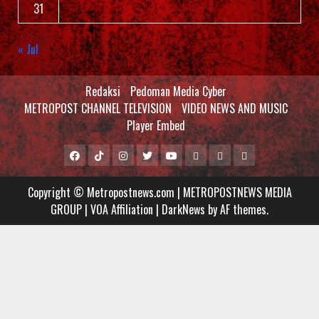
31
« Jul
Redaksi
Pedoman Media Cyber
METROPOST CHANNEL TELEVISION
VIDEO NEWS AND MUSIC
Player Embed
Facebook
Tiktok
Instagram
Twitter
Youtube
MCTV
VIDEO
Player
Metropostnews
NEWS
Embed
Copyright © Metropostnews.com | METROPOSTNEWS MEDIA
Media
AND
GROUP | VOA Affiliation
|
DarkNews
by AF themes.
Group
MUSIC