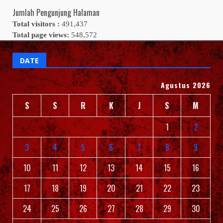
Jumlah Pengunjung Halaman
Total visitors :
491,437
Total page views:
548,572
DATE
Agustus 2026
S
S
R
K
J
S
M
1
2
3
4
5
6
7
8
9
10
11
12
13
14
15
16
17
18
19
20
21
22
23
24
25
26
27
28
29
30