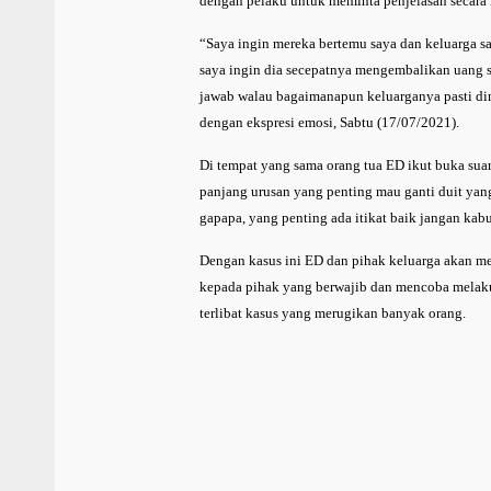
dengan pelaku untuk meminta penjelasan secara l
“Saya ingin mereka bertemu saya dan keluarga sa
saya ingin dia secepatnya mengembalikan uang s
jawab walau bagaimanapun keluarganya pasti di
dengan ekspresi emosi, Sabtu (17/07/2021).
Di tempat yang sama orang tua ED ikut buka sua
panjang urusan yang penting mau ganti duit yan
gapapa, yang penting ada itikat baik jangan kab
Dengan kasus ini ED dan pihak keluarga akan m
kepada pihak yang berwajib dan mencoba melak
terlibat kasus yang merugikan banyak orang.