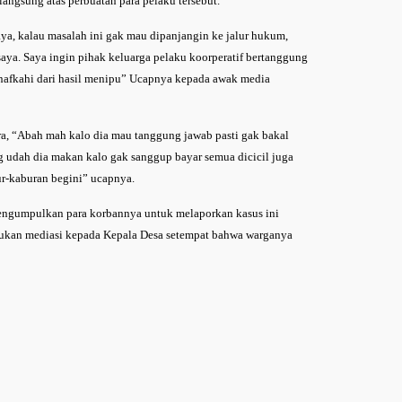
angsung atas perbuatan para pelaku tersebut.
ya, kalau masalah ini gak mau dipanjangin ke jalur hukum,
aya. Saya ingin pihak keluarga pelaku koorperatif bertanggung
nafkahi dari hasil menipu” Ucapnya kepada awak media
ra, “Abah mah kalo dia mau tanggung jawab pasti gak bakal
g udah dia makan kalo gak sanggup bayar semua dicicil juga
ur-kaburan begini” ucapnya.
engumpulkan para korbannya untuk melaporkan kasus ini
ukan mediasi kepada Kepala Desa setempat bahwa warganya