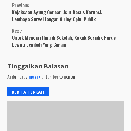
Optimistis dalam
Continue
Previous:
Kebersamaan
Kejaksaan Agung Gencar Usut Kasus Korupsi,
Reading
Lembaga Survei Jangan Giring Opini Publik
Next:
Untuk Mencari Ilmu di Sekolah, Kakak Beradik Harus
Lewati Lembah Yang Curam
Tinggalkan Balasan
Anda harus
masuk
untuk berkomentar.
BERITA TERKAIT