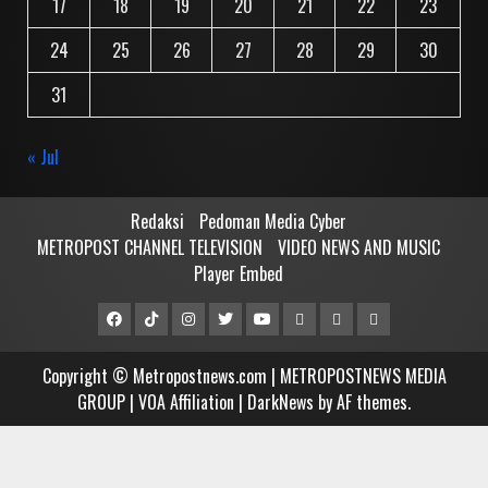
17
18
19
20
21
22
23
24
25
26
27
28
29
30
31
« Jul
Redaksi
Pedoman Media Cyber
METROPOST CHANNEL TELEVISION
VIDEO NEWS AND MUSIC
Player Embed
Facebook
Tiktok
Instagram
Twitter
Youtube
MCTV
VIDEO
Player
Metropostnews
NEWS
Embed
Copyright © Metropostnews.com | METROPOSTNEWS MEDIA
Media
AND
GROUP | VOA Affiliation
|
DarkNews
by AF themes.
Group
MUSIC