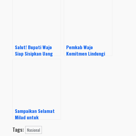
Salut! Bupati Wajo
Pemkab Wajo
Siap Sisipkan Uang
Komitmen Lindungi
Pribadinya Biayai
Tenaga Honorer
Perjuangan Honorer
Dengan BPJS
K2 ke BKN
Ketenagakerjaan
Sampaikan Selamat
Milad untuk
Muhammadiyah,
Tags:
Bupati Wajo: Tetap
Nasional