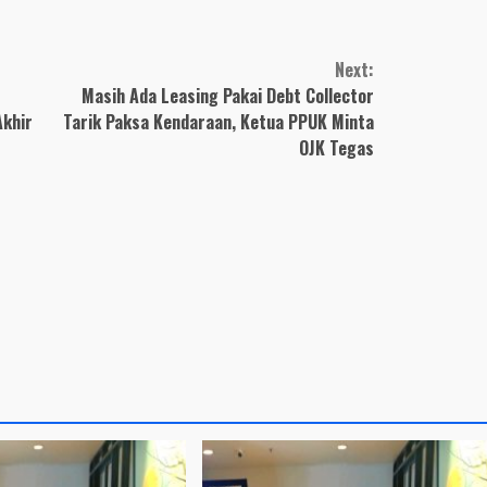
ovid-19,
Perumda NKR
injau
Kabupaten Tangerang
RS
Diduga Cacat Hukum
Next:
Masih Ada Leasing Pakai Debt Collector
Akhir
Tarik Paksa Kendaraan, Ketua PPUK Minta
OJK Tegas