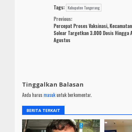
Bupati Zaki Jemput
Penyebaran C
Tags:
Fariz Dari R.S Ciputra
Bupati Zaki T
Kabupaten Tangerang
Vaksinasi di 
Continue
Previous:
Primaya
Percepat Proses Vaksinasi, Kecamatan
Reading
Solear Targetkan 3.000 Dosis Hingga 
Agustus
Tinggalkan Balasan
Anda harus
masuk
untuk berkomentar.
BERITA TERKAIT