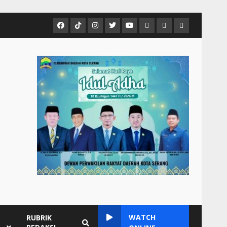
Facebook
Tiktok
Instagram
Twitter
Youtube
MCTV
VIDEO
Player
Metropostnews
NEWS
Embed
Media
AND
Group
MUSIC
WATCH
RUBRIK