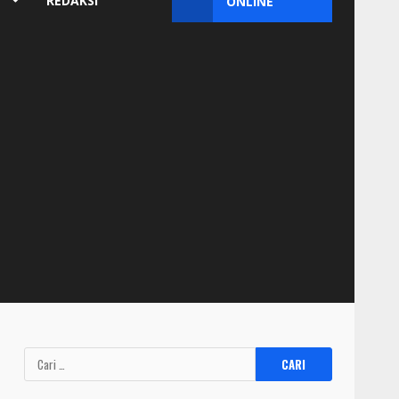
REDAKSI
ONLINE
Cari
untuk: