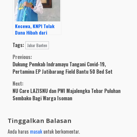
Kecewa, KNPI Tolak
Dana Hibah dari
Pemkab
Tags:
Jabar Banten
Continue
Previous:
Dukung Pemkab Indramayu Tangani Covid-19,
Reading
Pertamina EP Jatibarang Field Bantu 50 Bed Set
Next:
NU Care LAZISNU dan PWI Majalengka Tebar Puluhan
Sembako Bagi Warga Isoman
Tinggalkan Balasan
Anda harus
masuk
untuk berkomentar.