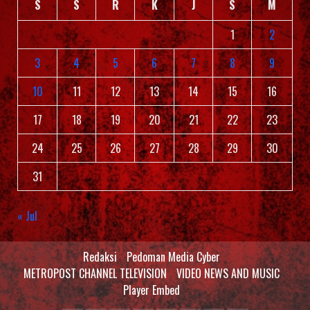
S
S
R
K
J
S
M
1
2
3
4
5
6
7
8
9
10
11
12
13
14
15
16
17
18
19
20
21
22
23
24
25
26
27
28
29
30
31
« Jul
Redaksi
Pedoman Media Cyber
METROPOST CHANNEL TELEVISION
VIDEO NEWS AND MUSIC
Player Embed