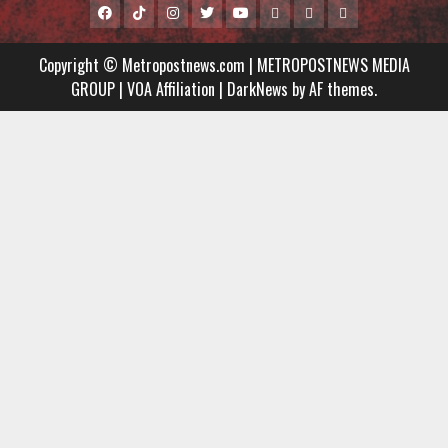
Facebook
Tiktok
Instagram
Twitter
Youtube
MCTV
VIDEO
Player
Metropostnews
NEWS
Embed
Copyright © Metropostnews.com | METROPOSTNEWS MEDIA
Media
AND
GROUP | VOA Affiliation
|
DarkNews
by AF themes.
Group
MUSIC