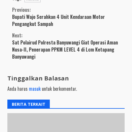
Jalinan Silaturrahim
Continue
Previous:
Bupati Wajo Serahkan 4 Unit Kendaraan Motor
Reading
Pengangkut Sampah
Next:
Sat Polairud Polresta Banyuwangi Giat Operasi Aman
Nusa-II, Penerapan PPKM LEVEL 4 di Lcm Ketapang
Banyuwangi
Tinggalkan Balasan
Anda harus
masuk
untuk berkomentar.
BERITA TERKAIT