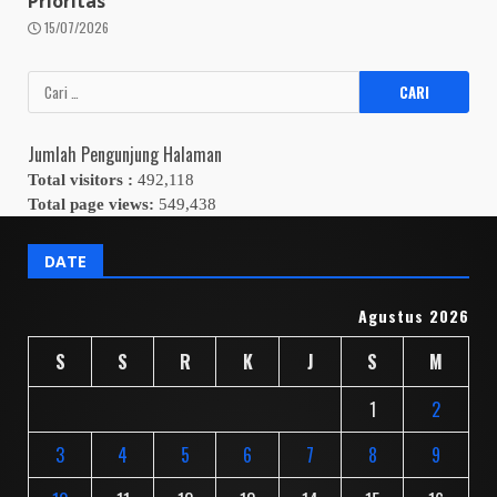
Prioritas
15/07/2026
Cari
untuk:
Jumlah Pengunjung Halaman
Total visitors :
492,118
Total page views:
549,438
DATE
Agustus 2026
S
S
R
K
J
S
M
1
2
3
4
5
6
7
8
9