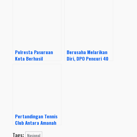
Polresta Pasuruan
Berusaha Melarikan
Kota Berhasil
Diri, DPO Pencuri 40
Tangkap Pelaku
Ekor Sapi Ditembak
Sindikat Penipuan dan
Resmob Polres Wajo
Penggelapan
Kendaraan Rental
Pertandingan Tennis
Club Antara Amanah
Gappa dan Kembang
Tags:
Mekar Tingkatkan
Nasional