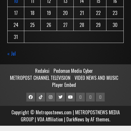
10
11
12
13
14
15
16
17
18
19
20
21
22
23
24
25
26
27
28
29
30
31
« Jul
Redaksi
Pedoman Media Cyber
METROPOST CHANNEL TELEVISION
VIDEO NEWS AND MUSIC
Player Embed
Facebook
Tiktok
Instagram
Twitter
Youtube
MCTV
VIDEO
Player
Metropostnews
NEWS
Embed
Copyright © Metropostnews.com | METROPOSTNEWS MEDIA
Media
AND
GROUP | VOA Affiliation
|
DarkNews
by AF themes.
Group
MUSIC