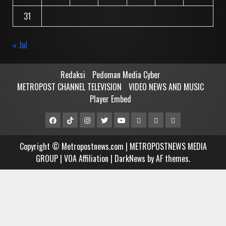
31
« Jul
Redaksi
Pedoman Media Cyber
METROPOST CHANNEL TELEVISION
VIDEO NEWS AND MUSIC
Player Embed
Facebook
Tiktok
Instagram
Twitter
Youtube
MCTV
VIDEO
Player
Metropostnews
NEWS
Embed
Copyright © Metropostnews.com | METROPOSTNEWS MEDIA
Media
AND
GROUP | VOA Affiliation
|
DarkNews
by AF themes.
Group
MUSIC