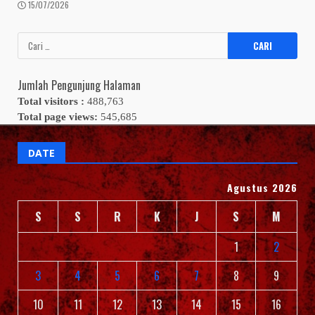
15/07/2026
Cari
untuk:
Jumlah Pengunjung Halaman
Total visitors :
488,763
Total page views:
545,685
DATE
Agustus 2026
S
S
R
K
J
S
M
1
2
3
4
5
6
7
8
9
10
11
12
13
14
15
16