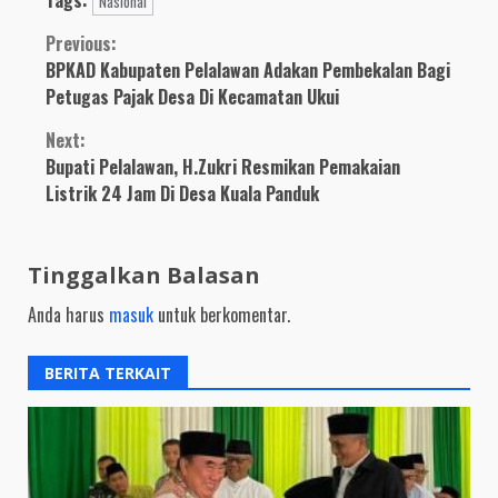
Bandar Petalangan
Nasional
Gelar Vaksinasi Massal
Continue
Previous:
BPKAD Kabupaten Pelalawan Adakan Pembekalan Bagi
Reading
Petugas Pajak Desa Di Kecamatan Ukui
Next:
Bupati Pelalawan, H.Zukri Resmikan Pemakaian
Listrik 24 Jam Di Desa Kuala Panduk
Tinggalkan Balasan
Anda harus
masuk
untuk berkomentar.
BERITA TERKAIT