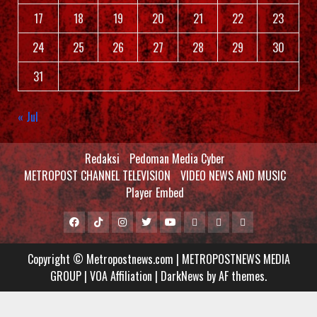
17
18
19
20
21
22
23
24
25
26
27
28
29
30
31
« Jul
Redaksi
Pedoman Media Cyber
METROPOST CHANNEL TELEVISION
VIDEO NEWS AND MUSIC
Player Embed
Facebook
Tiktok
Instagram
Twitter
Youtube
MCTV
VIDEO
Player
Metropostnews
NEWS
Embed
Copyright © Metropostnews.com | METROPOSTNEWS MEDIA
Media
AND
GROUP | VOA Affiliation
|
DarkNews
by AF themes.
Group
MUSIC