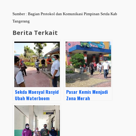
Sumber : Bagian Protokol dan Komunikasi Pimpinan Setda Kab
Tangerang
Berita Terkait
Sekda Maesyal Rasyid
Pasar Kemis Menjadi
Ubah Waterboom
Zona Merah
Menjadi Vaksin Center
Penyebaran Covid-19,
Bupati Zaki Tinjau
Vaksinasi di RS
Primaya