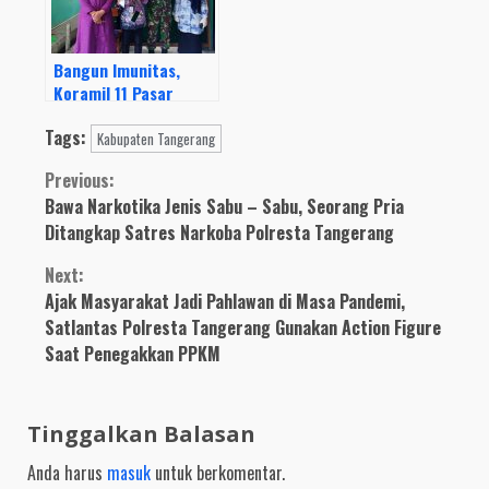
Bangun Imunitas,
Koramil 11 Pasar
Kemis Gelar Vaksinasi
Tags:
Dengan 1603 Pelajar
Kabupaten Tangerang
Continue
Previous:
Bawa Narkotika Jenis Sabu – Sabu, Seorang Pria
Reading
Ditangkap Satres Narkoba Polresta Tangerang
Next:
Ajak Masyarakat Jadi Pahlawan di Masa Pandemi,
Satlantas Polresta Tangerang Gunakan Action Figure
Saat Penegakkan PPKM
Tinggalkan Balasan
Anda harus
masuk
untuk berkomentar.