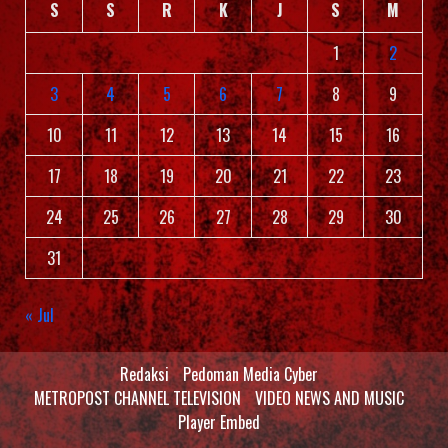
S
S
R
K
J
S
M
1
2
3
4
5
6
7
8
9
10
11
12
13
14
15
16
17
18
19
20
21
22
23
24
25
26
27
28
29
30
31
« Jul
Redaksi
Pedoman Media Cyber
METROPOST CHANNEL TELEVISION
VIDEO NEWS AND MUSIC
Player Embed