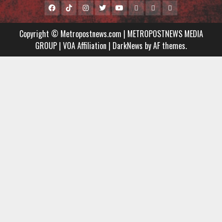
Facebook
Tiktok
Instagram
Twitter
Youtube
MCTV
VIDEO
Player
Metropostnews
NEWS
Embed
Copyright © Metropostnews.com | METROPOSTNEWS MEDIA
Media
AND
GROUP | VOA Affiliation
|
DarkNews
by AF themes.
Group
MUSIC