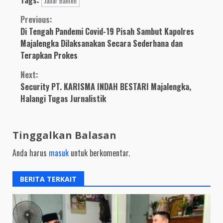
Sistem Jemput Bola
Jabar Banten
Percepatan Vaksinasi
Continue
Previous:
Di Tengah Pandemi Covid-19 Pisah Sambut Kapolres
Reading
Majalengka Dilaksanakan Secara Sederhana dan
Terapkan Prokes
Next:
Security PT. KARISMA INDAH BESTARI Majalengka,
Halangi Tugas Jurnalistik
Tinggalkan Balasan
Anda harus
masuk
untuk berkomentar.
BERITA TERKAIT