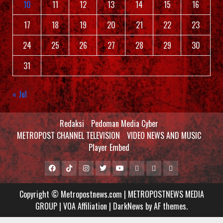
10
11
12
13
14
15
16
17
18
19
20
21
22
23
24
25
26
27
28
29
30
31
« Jul
Redaksi
Pedoman Media Cyber
METROPOST CHANNEL TELEVISION
VIDEO NEWS AND MUSIC
Player Embed
Facebook
Tiktok
Instagram
Twitter
Youtube
MCTV
VIDEO
Player
Metropostnews
NEWS
Embed
Copyright © Metropostnews.com | METROPOSTNEWS MEDIA
Media
AND
GROUP | VOA Affiliation
|
DarkNews
by AF themes.
Group
MUSIC