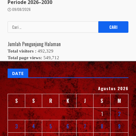
Periode 2026–2030
09/08/2026
Cari
untuk:
Jumlah Pengunjung Halaman
Total visitors :
492,329
Total page views:
549,712
DATE
Agustus 2026
S
S
R
K
J
S
M
1
2
3
4
5
6
7
8
9