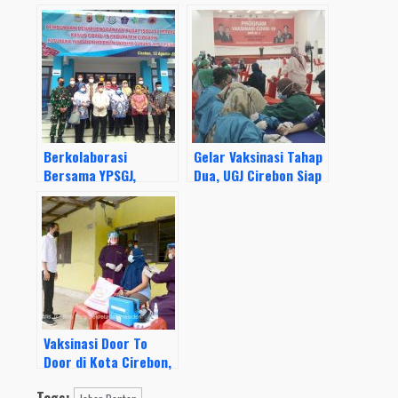
Berkolaborasi
Gelar Vaksinasi Tahap
Bersama YPSGJ,
Dua, UGJ Cirebon Siap
Pemkab Cirebon Miliki
Laksanakan
Tempat Isolasi
Perkuliahan Tatap
Mandiri Terpadu
Muka
Vaksinasi Door To
Door di Kota Cirebon,
Presiden Jokowi :
Tags: