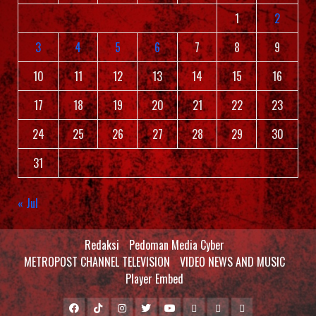
1
2
3
4
5
6
7
8
9
10
11
12
13
14
15
16
17
18
19
20
21
22
23
24
25
26
27
28
29
30
31
« Jul
Redaksi
Pedoman Media Cyber
METROPOST CHANNEL TELEVISION
VIDEO NEWS AND MUSIC
Player Embed
Facebook
Tiktok
Instagram
Twitter
Youtube
MCTV
VIDEO
Player