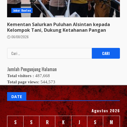
Jabar Banten
Kementan Salurkan Puluhan Alsintan kepada
Kelompok Tani, Dukung Ketahanan Pangan
06/08/2026
Cari
untuk:
Jumlah Pengunjung Halaman
Total visitors :
487,668
Total page views:
544,573
DATE
Agustus 2026
S
S
R
K
J
S
M