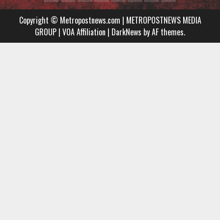
Metropostnews
NEWS
Embed
Copyright © Metropostnews.com | METROPOSTNEWS MEDIA
Media
AND
GROUP | VOA Affiliation
|
DarkNews
by AF themes.
Group
MUSIC