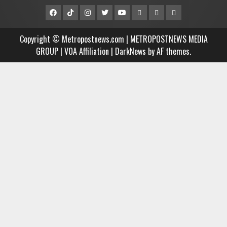
Facebook
Tiktok
Instagram
Twitter
Youtube
MCTV
VIDEO
Player
Metropostnews
NEWS
Embed
Copyright © Metropostnews.com | METROPOSTNEWS MEDIA
Media
AND
GROUP | VOA Affiliation
|
DarkNews
by AF themes.
Group
MUSIC