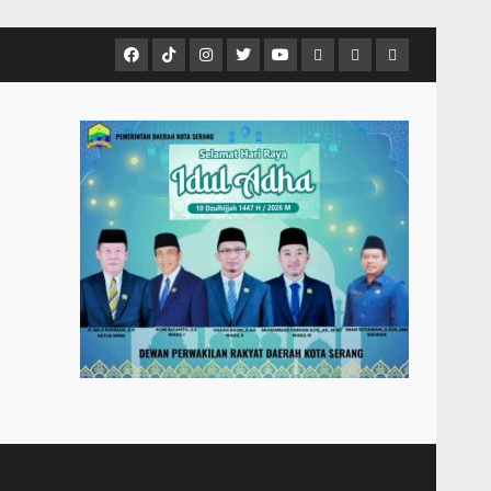
Facebook
Tiktok
Instagram
Twitter
Youtube
MCTV
VIDEO
Player
Metropostnews
NEWS
Embed
Media
AND
Group
MUSIC