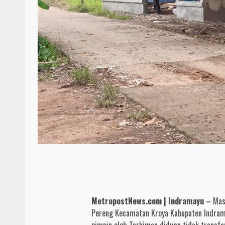
MetropostNews.com | Indramayu –
Masy
Pereng Kecamatan Kroya Kabupaten Indrama
pimpin oleh Tarkiman diduga tidak transfa