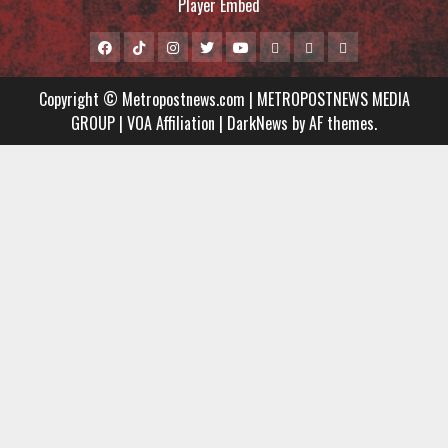
Player Embed
Facebook
Tiktok
Instagram
Twitter
Youtube
MCTV
VIDEO
Player
Metropostnews
NEWS
Embed
Copyright © Metropostnews.com | METROPOSTNEWS MEDIA
Media
AND
GROUP | VOA Affiliation
|
DarkNews
by AF themes.
Group
MUSIC