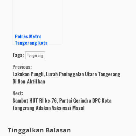
Pemilu 2024
Polres Metro
Tangerang kota
Musnahkan Barang
Tags:
Bukti Ratusan Miras
Tangerang
dan Sabu
Continue
Previous:
Lakukan Pungli, Lurah Paninggalan Utara Tangerang
Reading
Di Non-Aktifkan
Next:
Sambut HUT RI ke-76, Partai Gerindra DPC Kota
Tangerang Adakan Vaksinasi Masal
Tinggalkan Balasan