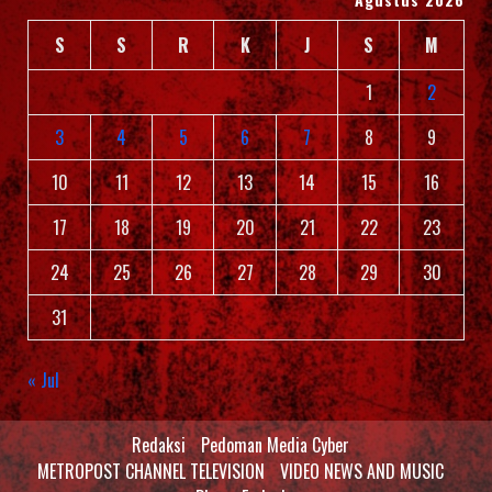
S
S
R
K
J
S
M
1
2
3
4
5
6
7
8
9
10
11
12
13
14
15
16
17
18
19
20
21
22
23
24
25
26
27
28
29
30
31
« Jul
Redaksi
Pedoman Media Cyber
METROPOST CHANNEL TELEVISION
VIDEO NEWS AND MUSIC