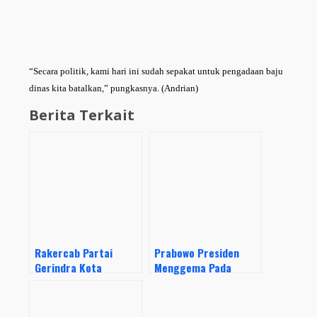
“Secara politik, kami hari ini sudah sepakat untuk pengadaan baju
dinas kita batalkan,” pungkasnya. (Andrian)
Berita Terkait
Rakercab Partai
Prabowo Presiden
Gerindra Kota
Menggema Pada
Tangerang
Acara Temu Kader
Deklarasikan Prabowo
Gerindra se-
Sebagai Capres
Tangerang Raya