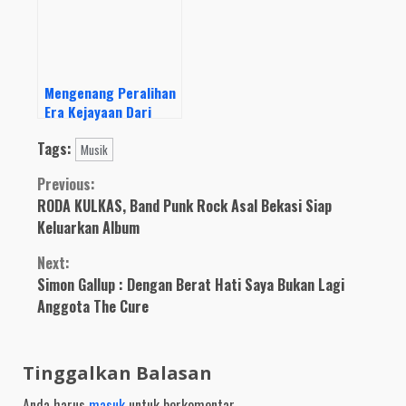
Mengenang Peralihan
Era Kejayaan Dari
Grunge Ke Britpop
Tags:
Musik
Continue
Previous:
RODA KULKAS, Band Punk Rock Asal Bekasi Siap
Reading
Keluarkan Album
Next:
Simon Gallup : Dengan Berat Hati Saya Bukan Lagi
Anggota The Cure
Tinggalkan Balasan
Anda harus
masuk
untuk berkomentar.