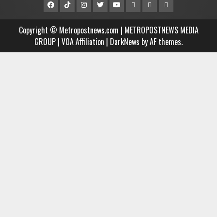
Facebook
Tiktok
Instagram
Twitter
Youtube
MCTV
VIDEO
Player
Metropostnews
NEWS
Embed
Copyright © Metropostnews.com | METROPOSTNEWS MEDIA
Media
AND
GROUP | VOA Affiliation
|
DarkNews
by AF themes.
Group
MUSIC