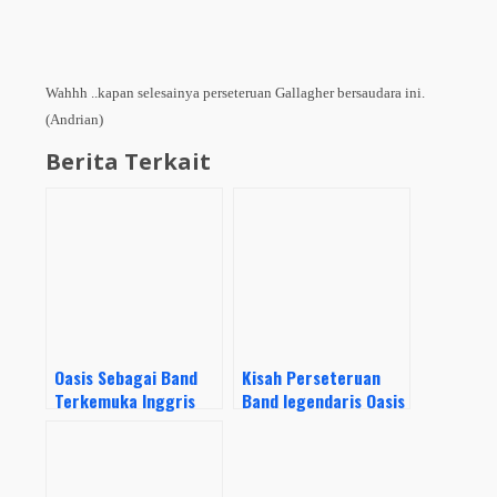
Wahhh ..kapan selesainya perseteruan Gallagher bersaudara ini.
(Andrian)
Berita Terkait
Oasis Sebagai Band
Kisah Perseteruan
Terkemuka Inggris
Band legendaris Oasis
dan Menjadi Bagian
dan Blur
Sejarah Britpop