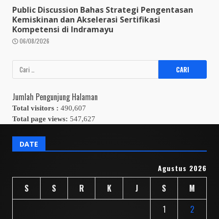
Public Discussion Bahas Strategi Pengentasan
Kemiskinan dan Akselerasi Sertifikasi
Kompetensi di Indramayu
06/08/2026
Cari
untuk:
Jumlah Pengunjung Halaman
Total visitors :
490,607
Total page views:
547,627
DATE
Agustus 2026
S
S
R
K
J
S
M
1
2