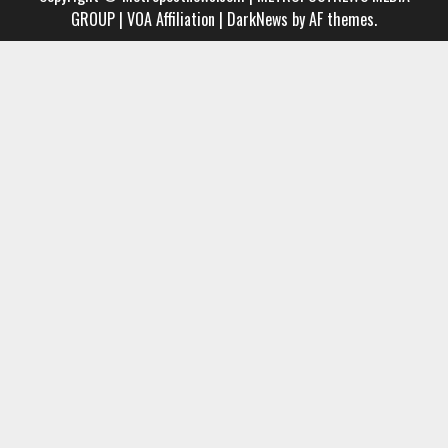
GROUP | VOA Affiliation
|
DarkNews
by AF themes.
Group
MUSIC