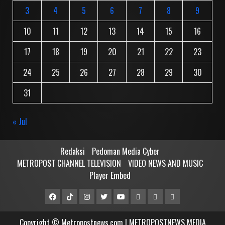
3
4
5
6
7
8
9
10
11
12
13
14
15
16
17
18
19
20
21
22
23
24
25
26
27
28
29
30
31
« Jul
Redaksi
Pedoman Media Cyber
METROPOST CHANNEL TELEVISION
VIDEO NEWS AND MUSIC
Player Embed
Facebook
Tiktok
Instagram
Twitter
Youtube
MCTV
VIDEO
Player
Metropostnews
NEWS
Embed
Copyright © Metropostnews.com | METROPOSTNEWS MEDIA
Media
AND