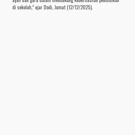
ayah dan guru dalam mendukung keberhasilan pendidikan
di sekolah,” ujar Dodi, Jumat (12/12/2025).