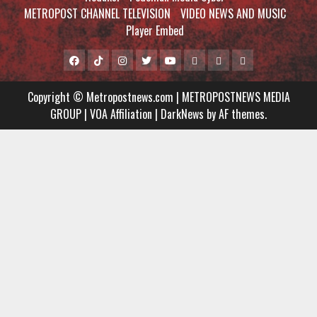
METROPOST CHANNEL TELEVISION
VIDEO NEWS AND MUSIC
Player Embed
Facebook
Tiktok
Instagram
Twitter
Youtube
MCTV
VIDEO
Player
Metropostnews
NEWS
Embed
Copyright © Metropostnews.com | METROPOSTNEWS MEDIA
Media
AND
GROUP | VOA Affiliation
|
DarkNews
by AF themes.
Group
MUSIC