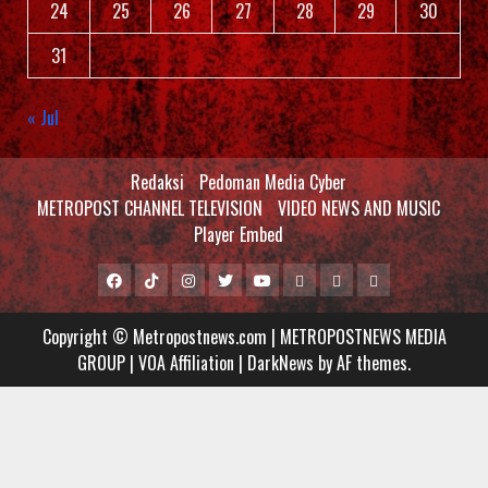
24
25
26
27
28
29
30
31
« Jul
Redaksi
Pedoman Media Cyber
METROPOST CHANNEL TELEVISION
VIDEO NEWS AND MUSIC
Player Embed
Facebook
Tiktok
Instagram
Twitter
Youtube
MCTV
VIDEO
Player
Metropostnews
NEWS
Embed
Copyright © Metropostnews.com | METROPOSTNEWS MEDIA
Media
AND
GROUP | VOA Affiliation
|
DarkNews
by AF themes.
Group
MUSIC