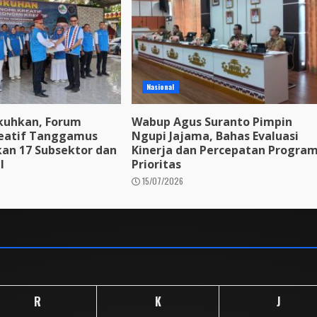
Nasional
kuhkan, Forum
Wabup Agus Suranto Pimpin
eatif Tanggamus
Ngupi Jajama, Bahas Evaluasi
kan 17 Subsektor dan
Kinerja dan Percepatan Progra
l
Prioritas
15/07/2026
R
K
J