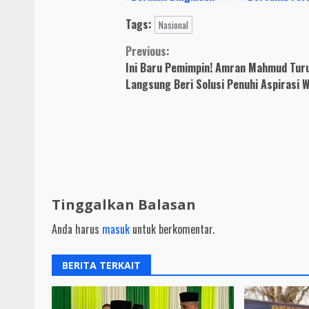
Kepada Anggota Yang
Kota Blitar 
Tags:
Sakit, Beri Dukungan
Tempat Isola
Nasional
Moril dan Motivasi
Terpusat
Continue
Previous:
Ini Baru Pemimpin! Amran Mahmud Tur
Reading
Langsung Beri Solusi Penuhi Aspirasi 
Tinggalkan Balasan
Anda harus
masuk
untuk berkomentar.
BERITA TERKAIT