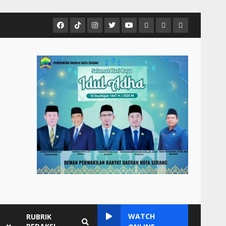
Facebook
Tiktok
Instagram
Twitter
Youtube
MCTV
VIDEO
Player
Metropostnews
NEWS
Embed
Media
AND
Group
MUSIC
WATCH
RUBRIK