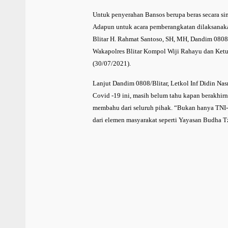
Untuk penyerahan Bansos berupa beras secara si
Adapun untuk acara pemberangkatan dilaksanaka
Blitar H. Rahmat Santoso, SH, MH, Dandim 0808/B
Wakapolres Blitar Kompol Wiji Rahayu dan Ketu
(30/07/2021).
Lanjut Dandim 0808/Blitar, Letkol Inf Didin Na
Covid -19 ini, masih belum tahu kapan berakhirn
membahu dari seluruh pihak. “Bukan hanya TNI-P
dari elemen masyarakat seperti Yayasan Budha Tz