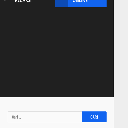
REDAKSI
ONLINE
Cari
untuk: