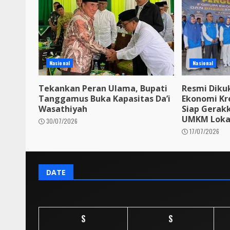
Nasional
Nasional
Tekankan Peran Ulama, Bupati
Resmi Diku
Tanggamus Buka Kapasitas Da’i
Ekonomi Kr
Wasathiyah
Siap Gerak
UMKM Loka
30/07/2026
17/07/2026
DATE
S
S