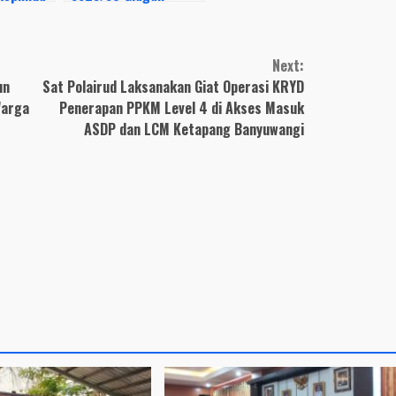
Resmikan
Terjun Langsung ke
si
Lapangang Salurkan
Bansos Beras
Next:
un
Sat Polairud Laksanakan Giat Operasi KRYD
Warga
Penerapan PPKM Level 4 di Akses Masuk
ASDP dan LCM Ketapang Banyuwangi