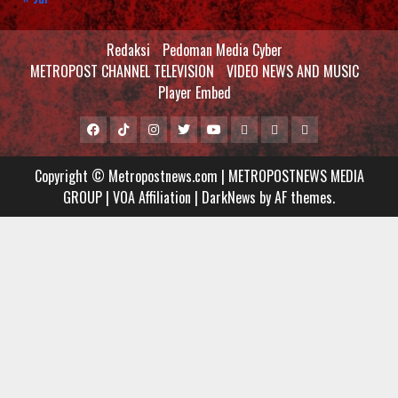
Redaksi
Pedoman Media Cyber
METROPOST CHANNEL TELEVISION
VIDEO NEWS AND MUSIC
Player Embed
Facebook
Tiktok
Instagram
Twitter
Youtube
MCTV
VIDEO
Player
Metropostnews
NEWS
Embed
Copyright © Metropostnews.com | METROPOSTNEWS MEDIA
Media
AND
GROUP | VOA Affiliation
|
DarkNews
by AF themes.
Group
MUSIC