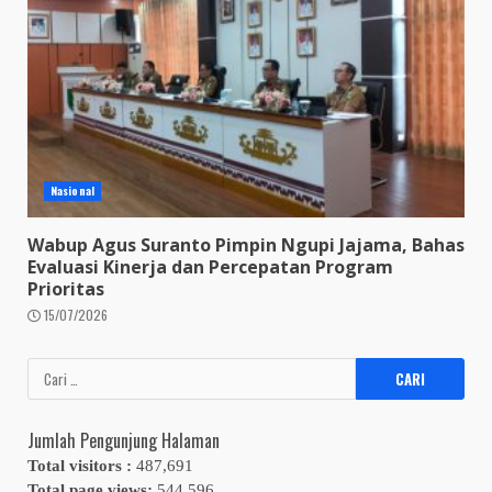
Nasional
Wabup Agus Suranto Pimpin Ngupi Jajama, Bahas
Evaluasi Kinerja dan Percepatan Program
Prioritas
15/07/2026
Cari
untuk:
Jumlah Pengunjung Halaman
Total visitors :
487,691
Total page views:
544,596