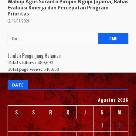
Wabup Agus Suranto Pimpin Ngupi Jajama, Bahas
Evaluasi Kinerja dan Percepatan Program
Prioritas
15/07/2026
Cari
untuk:
Jumlah Pengunjung Halaman
Total visitors :
489,693
Total page views:
546,658
DATE
Agustus 2026
S
S
R
K
J
S
M
1
2