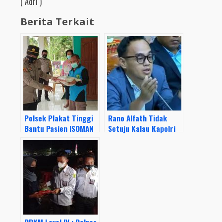
( Adri )
Berita Terkait
Polsek Plakat Tinggi
Rano Alfath Tidak
Bantu Pasien ISOMAN
Setuju Kalau Kapolri
Covid-19
di Nonaktifkan,
Karena Kapolri sudah
Tegas buat Terang
Benderang Kasus
Brigadir J
PPKM Level IV : Polres