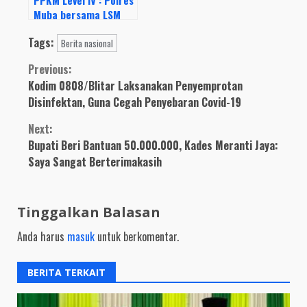
Muba bersama LSM
GTPK Lakukan
Tags:
Pembagian Beras.
Berita nasional
Continue
Previous:
Kodim 0808/Blitar Laksanakan Penyemprotan
Reading
Disinfektan, Guna Cegah Penyebaran Covid-19
Next:
Bupati Beri Bantuan 50.000.000, Kades Meranti Jaya:
Saya Sangat Berterimakasih
Tinggalkan Balasan
Anda harus
masuk
untuk berkomentar.
BERITA TERKAIT