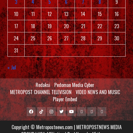
3
4
5
6
7
8
9
10
11
12
13
14
15
16
17
18
19
20
21
22
23
24
25
26
27
28
29
30
31
« Jul
Redaksi
Pedoman Media Cyber
METROPOST CHANNEL TELEVISION
VIDEO NEWS AND MUSIC
Player Embed
Facebook
Tiktok
Instagram
Twitter
Youtube
MCTV
VIDEO
Player
Metropostnews
NEWS
Embed
Copyright © Metropostnews.com | METROPOSTNEWS MEDIA
Media
AND