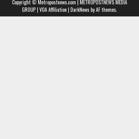
Copyright © Metropostnews.com | METROPOSTNEWS MEDIA
Media
AND
GROUP | VOA Affiliation
|
DarkNews
by AF themes.
Group
MUSIC