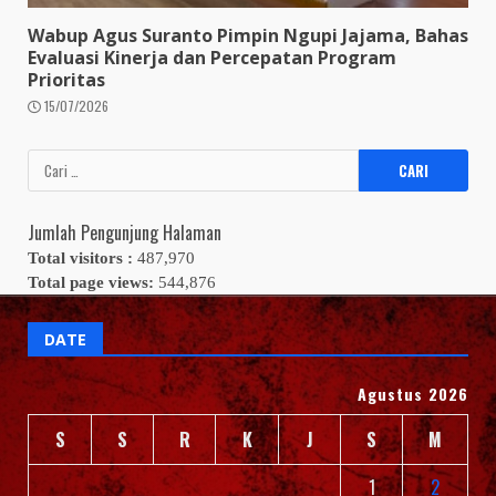
Wabup Agus Suranto Pimpin Ngupi Jajama, Bahas
Evaluasi Kinerja dan Percepatan Program
Prioritas
15/07/2026
Cari
untuk:
Jumlah Pengunjung Halaman
Total visitors :
487,970
Total page views:
544,876
DATE
Agustus 2026
S
S
R
K
J
S
M
1
2