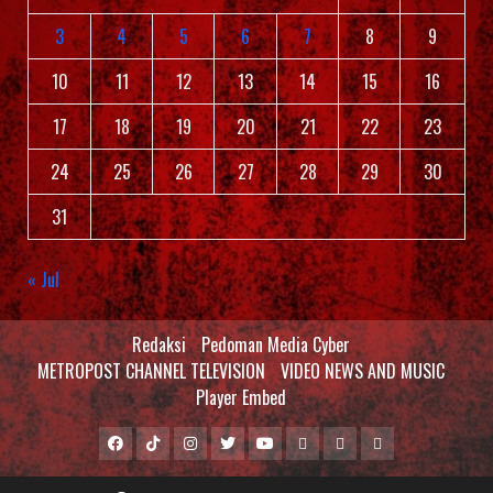
3
4
5
6
7
8
9
10
11
12
13
14
15
16
17
18
19
20
21
22
23
24
25
26
27
28
29
30
31
« Jul
Redaksi
Pedoman Media Cyber
METROPOST CHANNEL TELEVISION
VIDEO NEWS AND MUSIC
Player Embed
Facebook
Tiktok
Instagram
Twitter
Youtube
MCTV
VIDEO
Player
Metropostnews
NEWS
Embed