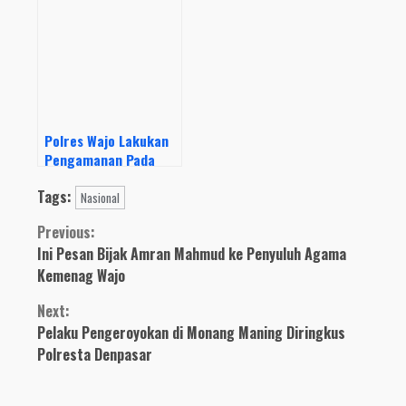
dan ASN di Jatim
Kegiatan Bawaslu RI
Di Kab. Wajo
Polres Wajo Lakukan
Pengamanan Pada
Aksi Unjuk Rasa Di
Tags:
Kantor Inspektorat
Nasional
dan Kantor Bupati
Continue
Previous:
Wajo
Ini Pesan Bijak Amran Mahmud ke Penyuluh Agama
Reading
Kemenag Wajo
Next:
Pelaku Pengeroyokan di Monang Maning Diringkus
Polresta Denpasar