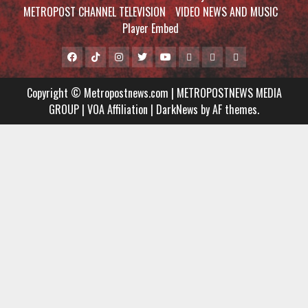
METROPOST CHANNEL TELEVISION
VIDEO NEWS AND MUSIC
Player Embed
Facebook
Tiktok
Instagram
Twitter
Youtube
MCTV
VIDEO
Player
Metropostnews
NEWS
Embed
Copyright © Metropostnews.com | METROPOSTNEWS MEDIA
Media
AND
GROUP | VOA Affiliation
|
DarkNews
by AF themes.
Group
MUSIC