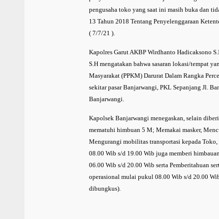
pengusaha toko yang saat ini masih buka dan ti
13 Tahun 2018 Tentang Penyelenggaraan Ketent
( 7/7/21 ).
Kapolres Garut AKBP Wirdhanto Hadicaksono S.I
S.H mengatakan bahwa sasaran lokasi/tempat ya
Masyarakat (PPKM) Darurat Dalam Rangka Perce
sekitar pasar Banjarwangi, PKL Sepanjang Jl. B
Banjarwangi.
Kapolsek Banjarwangi menegaskan, selain diberi
mematuhi himbuan 5 M; Memakai masker, Mencuc
Mengurangi mobilitas transportasi kepada Toko,
08.00 Wib s/d 19.00 Wib juga memberi himbaua
06.00 Wib s/d 20.00 Wib serta Pemberitahuan s
operasional mulai pukul 08.00 Wib s/d 20.00 Wi
dibungkus).