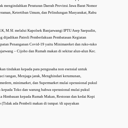
dak mengindahkan Peraturan Daerah Provinsi Jawa Barat Nomor
eraman, Ketertiban Umum, dan Pelindungan Masyarakat, Rabu
.K, M.SI. melalui Kapolsek Banjarwangi IPTU Asep Saepudin,
ng dijadikan Patroli Pemberlakuan Pembatasan Kegiatan
patan Penanganan Covid-19 yaitu Minimareket dan ruko-ruko
anjarwang – Cijoho dan Rumah makan di sekitar alun-alun Kec.
kan tindakan kepada para pengusaha non esensial untuk
i tangan, Menjaga jarak, Menghindari kerumunan,
 medern, minimarket, dan Supermarket mulai operasional pukul
n kepada Toko dan warung bahwa operasional mulai pukul
erta Himbauan kepada Rumah Makan, Restoran dan kedai Kopi
b (Tidak ada Pembeli makan di tsmpat /di upayakan