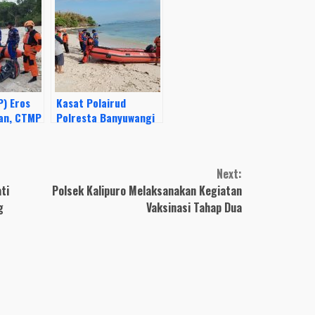
P) Eros
Kasat Polairud
Han, CTMP
Polresta Banyuwangi
ngkalan
Kompol Jeni Al Jauza,
kan Ops
SH, MH, Memimpin
n Korban
Langsung Giat Sar
Next:
tang
Hari ke-4
ti
Polsek Kalipuro Melaksanakan Kegiatan
g
Vaksinasi Tahap Dua