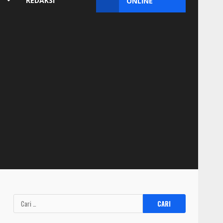
REDAKSI
ONLINE
Cari
untuk: