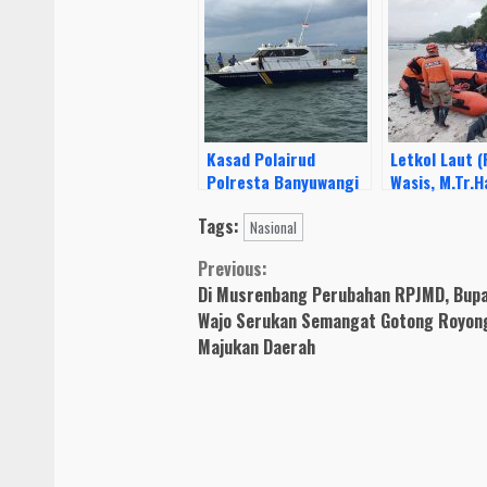
Kasad Polairud
Letkol Laut (
Polresta Banyuwangi
Wasis, M.Tr.
Melaksanakan Giat
Komandan Pa
Tags:
SAR Hari Ke-2 Laka
AL Melaksana
Nasional
Laut Kapal Ikan
SAR Gabunga
Continue
Previous:
Tenggelam
kapal KM Bin
Di Musrenbang Perubahan RPJMD, Bupa
Sonar
Reading
Wajo Serukan Semangat Gotong Royon
Majukan Daerah