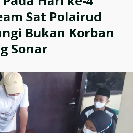
Pada Hari ke-4
eam Sat Polairud
angi Bukan Korban
ng Sonar