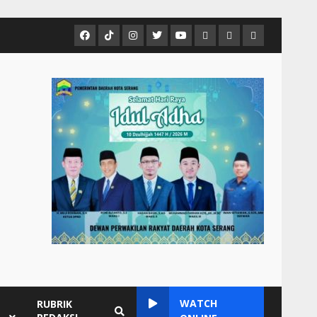
Facebook
Tiktok
Instagram
Twitter
Youtube
MCTV
VIDEO
Player
Metropostnews
NEWS
Embed
Media
AND
Group
MUSIC
WATCH
RUBRIK