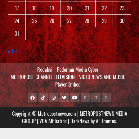
17
18
19
20
21
22
23
24
25
26
27
28
29
30
31
« Jul
Redaksi
Pedoman Media Cyber
METROPOST CHANNEL TELEVISION
VIDEO NEWS AND MUSIC
Player Embed
Facebook
Tiktok
Instagram
Twitter
Youtube
MCTV
VIDEO
Player
Metropostnews
NEWS
Embed
Copyright © Metropostnews.com | METROPOSTNEWS MEDIA
Media
AND
GROUP | VOA Affiliation
|
DarkNews
by AF themes.
Group
MUSIC