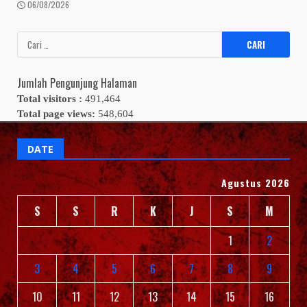
06/08/2026
Cari
untuk:
Jumlah Pengunjung Halaman
Total visitors :
491,464
Total page views:
548,604
DATE
Agustus 2026
S
S
R
K
J
S
M
1
2
3
4
5
6
7
8
9
10
11
12
13
14
15
16