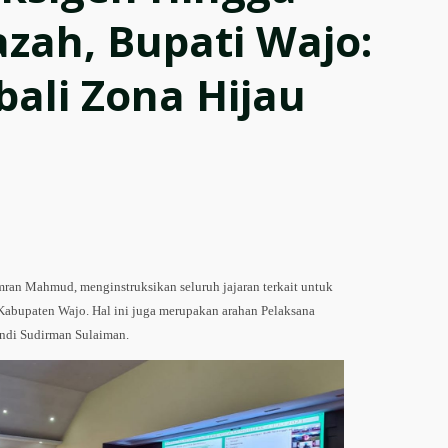
zah, Bupati Wajo:
ali Zona Hijau
ran Mahmud, menginstruksikan seluruh jajaran terkait untuk
abupaten Wajo. Hal ini juga merupakan arahan Pelaksana
 Andi Sudirman Sulaiman.