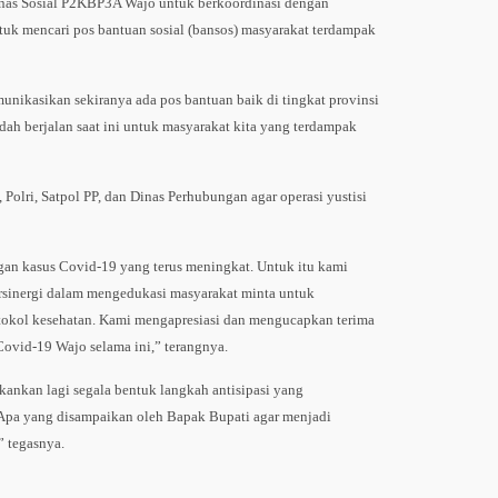
as Sosial P2KBP3A Wajo untuk berkoordinasi dengan
tuk mencari pos bantuan sosial (bansos) masyarakat terdampak
nikasikan sekiranya ada pos bantuan baik di tingkat provinsi
dah berjalan saat ini untuk masyarakat kita yang terdampak
olri, Satpol PP, dan Dinas Perhubungan agar operasi yustisi
gan kasus Covid-19 yang terus meningkat. Untuk itu kami
rsinergi dalam mengedukasi masyarakat minta untuk
okol kesehatan. Kami mengapresiasi dan mengucapkan terima
Covid-19 Wajo selama ini,” terangnya.
kankan lagi segala bentuk langkah antisipasi yang
Apa yang disampaikan oleh Bapak Bupati agar menjadi
” tegasnya.