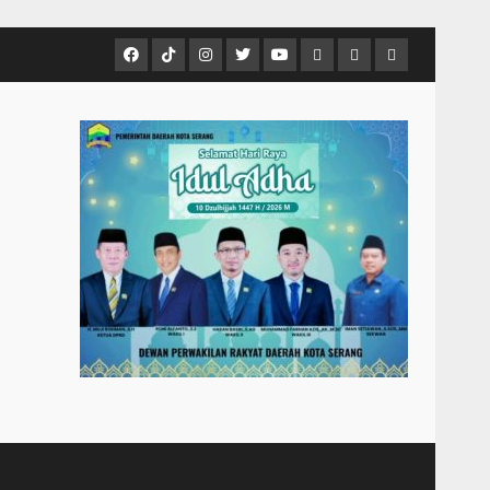
Facebook
Tiktok
Instagram
Twitter
Youtube
MCTV
VIDEO
Player
Metropostnews
NEWS
Embed
Media
AND
Group
MUSIC