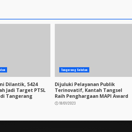
atan
Tangerang Selatan
i Dilantik, 5424
Dijuluki Pelayanan Publik
ah Jadi Target PTSL
Terinovatif, Kantah Tangsel
 di Tangerang
Raih Penghargaan MAPI Award
18/01/2023