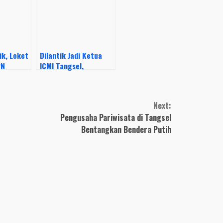
ik, Loket
Dilantik Jadi Ketua
PN
ICMI Tangsel,
PP Ramai
Benyamin Akan
Bangun Ekonomi
Syariah di Sistem
Next:
Pemerintahan
Pengusaha Pariwisata di Tangsel
Bentangkan Bendera Putih