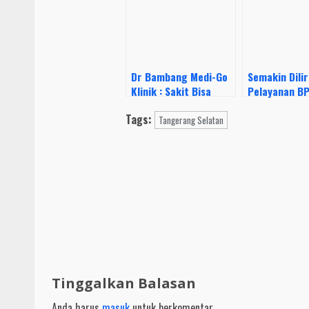
Dr Bambang Medi-Go
Semakin Dilir
Klinik : Sakit Bisa
Pelayanan B
Sembuh Kecuali
Tangsel Di M
Tags:
Kematian
Pemohon
Tangerang Selatan
Continue
Reading
Tinggalkan Balasan
Anda harus
masuk
untuk berkomentar.