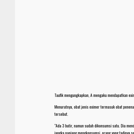
Taufik mengungkapkan, A mengaku mendapatkan exime
Menurutnya, obat jenis eximer termasuk obat penen
tersebut.
“Ada 3 butir, namun sudah dikonsumsi satu. Dia mend
jangka panjang mengkonsumsi, orang yang tadinya seh