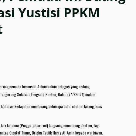
si Yustisi PPKM
t
orang pemuda berinisial A diamankan petugas yang sedang
 Tangerang Selatan (Tangsel), Banten, Rabu, (7/7/2021) malam.
antaran kedapatan membuang beberapa butir obat terlarang jenis
 lari ke sana (Pinggir jalan-red) langsung membuang obat ini, tapi
 Lantas Ciputat Timur, Bripka Taufik Harry Al-Amin kepada wartawan.