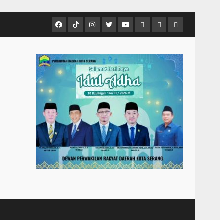
Facebook
Tiktok
Instagram
Twitter
Youtube
MCTV
VIDEO
Player
Metropostnews
NEWS
Embed
Media
AND
Group
MUSIC