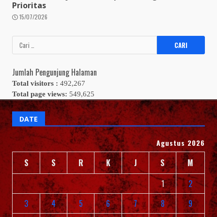
Prioritas
15/07/2026
Cari
untuk:
Jumlah Pengunjung Halaman
Total visitors :
492,267
Total page views:
549,625
DATE
Agustus 2026
S
S
R
K
J
S
M
1
2
3
4
5
6
7
8
9