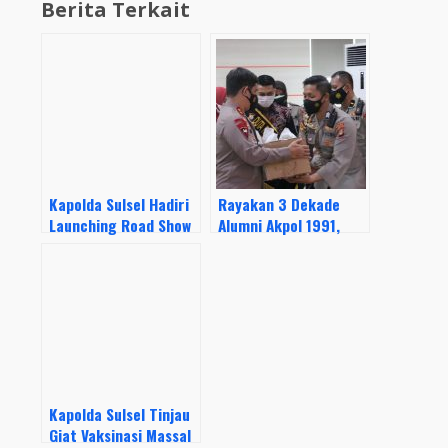
Berita Terkait
Kapolda Sulsel Hadiri
Rayakan 3 Dekade
Launching Road Show
Alumni Akpol 1991,
Vaksinasi Pelajar Yang
Kapolda Sulsel
Digelar Dinas
Salurkan Bansos
Pendidikan Kerja
untuk Nakes dan
sama Polda Sulsel Di
warga Papua di
SMA 09 Makassar
Makassar
Kapolda Sulsel Tinjau
Giat Vaksinasi Massal