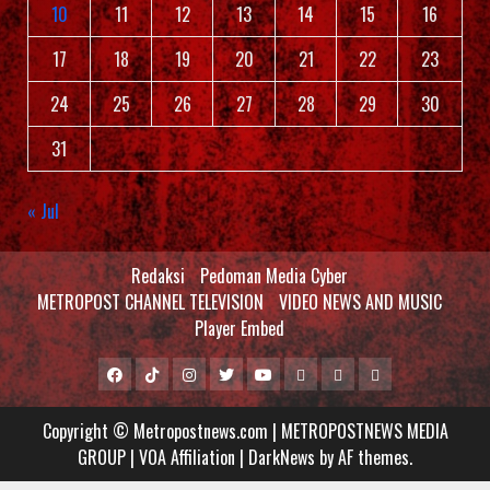
10
11
12
13
14
15
16
17
18
19
20
21
22
23
24
25
26
27
28
29
30
31
« Jul
Redaksi
Pedoman Media Cyber
METROPOST CHANNEL TELEVISION
VIDEO NEWS AND MUSIC
Player Embed
Facebook
Tiktok
Instagram
Twitter
Youtube
MCTV
VIDEO
Player
Metropostnews
NEWS
Embed
Copyright © Metropostnews.com | METROPOSTNEWS MEDIA
Media
AND
GROUP | VOA Affiliation
|
DarkNews
by AF themes.
Group
MUSIC