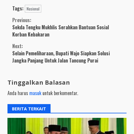
dan Bakti Sosial
Tags:
Alumni Akpol
Nasional
Angkatan 1995
Continue
Previous:
Sekda Tengku Mukhlis Serahkan Bantuan Sosial
Reading
Korban Kebakaran
Next:
Selain Pemeliharaan, Bupati Wajo Siapkan Solusi
Jangka Panjang Untuk Jalan Tancung Purai
Tinggalkan Balasan
Anda harus
masuk
untuk berkomentar.
BERITA TERKAIT