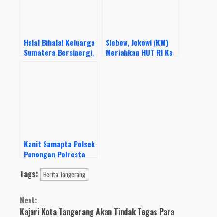
Halal Bihalal Keluarga
Slebew, Jokowi (KW)
Sumatera Bersinergi,
Meriahkan HUT RI Ke
Desyanti : Mari
77 Tahun Di Desa
Bangun Peradaban
Babakan Asem,
Budaya dan SDM
Dengan Menggelar
Fashion Week Ala
Citayem
Kanit Samapta Polsek
Panongan Polresta
Tangerang Bagikan
Tags:
Masker di Pasar
Berita Tangerang
Korelet Desa Ranca
Continue
Iyuh
Next:
Reading
Kajari Kota Tangerang Akan Tindak Tegas Para