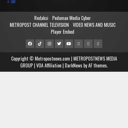
« Jul
Redaksi
Pedoman Media Cyber
METROPOST CHANNEL TELEVISION
VIDEO NEWS AND MUSIC
Player Embed
Facebook
Tiktok
Instagram
Twitter
Youtube
MCTV
VIDEO
Player
Metropostnews
NEWS
Embed
Copyright © Metropostnews.com | METROPOSTNEWS MEDIA
Media
AND
GROUP | VOA Affiliation
|
DarkNews
by AF themes.
Group
MUSIC