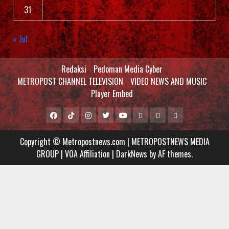
31
« Jul
Redaksi
Pedoman Media Cyber
METROPOST CHANNEL TELEVISION
VIDEO NEWS AND MUSIC
Player Embed
Facebook
Tiktok
Instagram
Twitter
Youtube
MCTV
VIDEO
Player
Metropostnews
NEWS
Embed
Copyright © Metropostnews.com | METROPOSTNEWS MEDIA
Media
AND
GROUP | VOA Affiliation
|
DarkNews
by AF themes.
Group
MUSIC