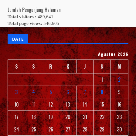
Jumlah Pengunjung Halaman
Total visitors :
489,641
Total page views:
546,605
DATE
Agustus 2026
S
S
R
K
J
S
M
1
2
3
4
5
6
7
8
9
10
11
12
13
14
15
16
17
18
19
20
21
22
23
24
25
26
27
28
29
30