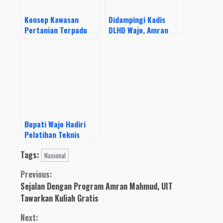
Konsep Kawasan
Didampingi Kadis
Pertanian Terpadu
DLHD Wajo, Amran
Antarkan Bupati Wajo
Mahmud Tanam Pohon
“Wakili” Indonesia
Produktif di Desa
Timur
Mallusesalo
Bupati Wajo Hadiri
Pelatihan Teknis
Budidaya Ternak Sapi
Tags:
Di Desa Manyili
Nasional
Continue
Previous:
Sejalan Dengan Program Amran Mahmud, UIT
Reading
Tawarkan Kuliah Gratis
Next: