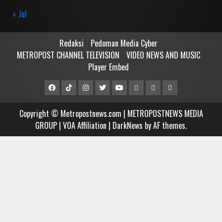
« Jul
Redaksi
Pedoman Media Cyber
METROPOST CHANNEL TELEVISION
VIDEO NEWS AND MUSIC
Player Embed
Facebook
Tiktok
Instagram
Twitter
Youtube
MCTV
VIDEO
Player
Metropostnews
NEWS
Embed
Copyright © Metropostnews.com | METROPOSTNEWS MEDIA
Media
AND
GROUP | VOA Affiliation
|
DarkNews
by AF themes.
Group
MUSIC