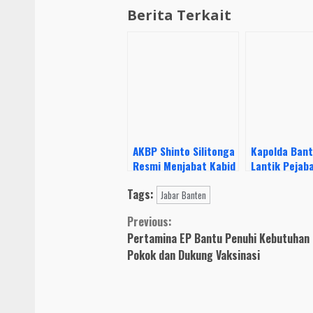
Berita Terkait
AKBP Shinto Silitonga
Kapolda Ban
Resmi Menjabat Kabid
Lantik Pejab
Humas Polda Banten
dan Kapolres
Tags:
Jabar Banten
Continue
Previous:
Pertamina EP Bantu Penuhi Kebutuhan
Reading
Pokok dan Dukung Vaksinasi