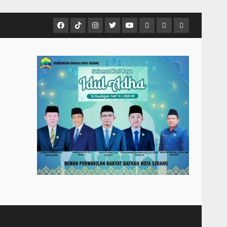
Facebook
Tiktok
Instagram
Twitter
Youtube
MCTV
VIDEO
Player
Metropostnews
NEWS
Embed
Media
AND
Group
MUSIC