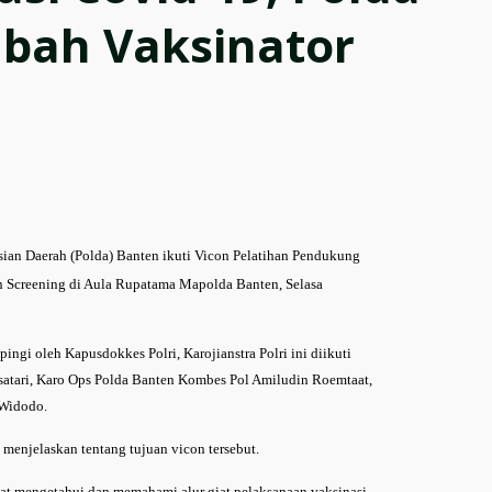
bah Vaksinator
sian Daerah (Polda) Banten ikuti Vicon Pelatihan Pendukung
n Screening di Aula Rupatama Mapolda Banten, Selasa
ngi oleh Kapusdokkes Polri, Karojianstra Polri ini diikuti
satari, Karo Ops Polda Banten Kombes Pol Amiludin Roemtaat,
Widodo.
 menjelaskan tentang tujuan vicon tersebut.
pat mengetahui dan memahami alur giat pelaksanaan vaksinasi