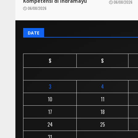
Kompetensi di Indramayu
06/08/2026
06/08/2026
DATE
S
S
3
4
10
11
17
18
24
25
31