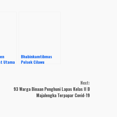
ten
Bhabinkamtibmas
at Utama
Polsek Cilawu
Dampingi Vaksinasi
Untuk Warga
Next:
93 Warga Binaan Penghuni Lapas Kelas II B
Majalengka Terpapar Covid-19