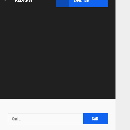
REDAKSI
ONLINE
Cari
untuk: