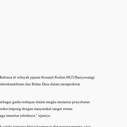
 Babinsa di wilayah jajaran Koramil Kodim 0825/Banyuwangi
 Babinkamtibmas dan Bidan Desa dalam memperketat
 sebagai garda terdepan dalam rangka memutus penyebaran
u berkecimpung dengan masyarakat sangat rentan
jaga imunitas tubuhnya,” ujarnya.
 selalu menjaga faktor keamanan diri masing-masing, jaga