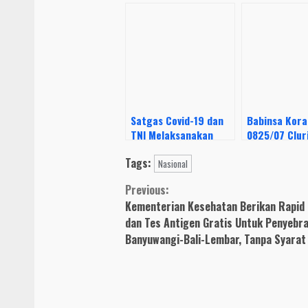
Satgas Covid-19 dan
Babinsa Kora
TNI Melaksanakan
0825/07 Clur
Tracing di Salah Satu
Operasi Yusti
Tags:
Warga Terkonfirmasi
Nasional
Positif Covid-19
Continue
Previous:
Kementerian Kesehatan Berikan Rapid
Reading
dan Tes Antigen Gratis Untuk Penyebr
Banyuwangi-Bali-Lembar, Tanpa Syarat 